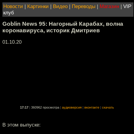
Новости
|
Картинки
|
Видео
|
Переводы
|
Магазин
|
VIP
клуб
Goblin News 95: Нагорный Карабах, волна
коронавируса, историк Дмитриев
01.10.20
17:17
|
360962 просмотра
|
аудиоверсия
|
вконтакте
|
скачать
В этом выпуске: