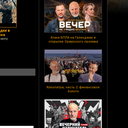
дки в
ина
Атака БПЛА на Геленджик и
смотр
открытие Ормузского пролива
Клеопатра, часть 2: финансовое
болото