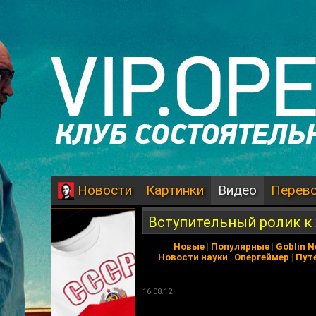
Картинки
Видео
Перев
Новости
Вступительный ролик к 
Новые
|
Популярные
|
Goblin 
Новости науки
|
Опергеймер
|
Пут
16.08.12