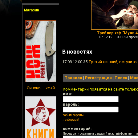
Магазин
Трейлер х/ф "Муви 43
07.12.12 1008623 просм
В новостях
17.08.12 00:35
Третий лишний, вступите
Правила
|
Регистрация
|
Поиск
|
Мне
Империя ножей
Комментарий появится на сайте тольк
имя:
пароль:
забыл пароль?
я с форума!
комментарий:
Перед цитированием выделяй нужный фрагмент т