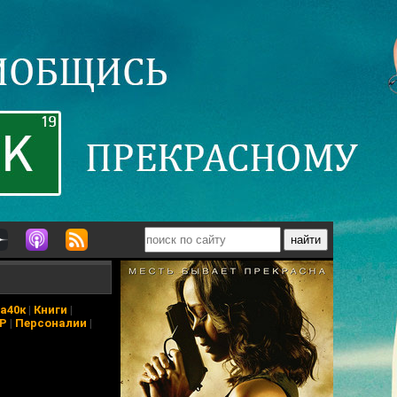
а40к
|
Книги
|
АР
|
Персоналии
|