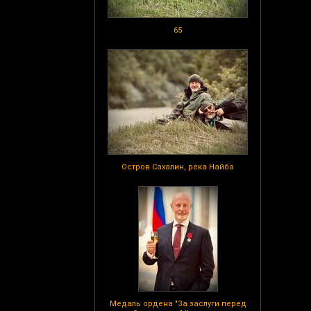
65
Остров Сахалин, река Найба
Медаль ордена "За заслуги перед