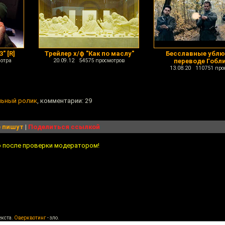
" [R]
Трейлер х/ф "Как по маслу"
Бесславные ублю
отра
20.09.12 54575 просмотров
переводе Гобл
13.08.20 110751 про
льный ролик
, комментарии: 29
 пишут
|
Поделиться ссылкой
о после проверки модератором!
екста.
Оверквотинг
- зло.