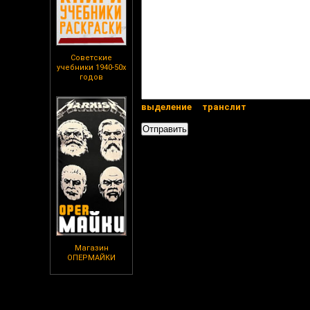
Советские
учебники 1940-50х
годов
выделение
транслит
Магазин
ОПЕРМАЙКИ