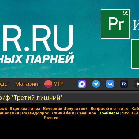
оды
Магазин
VIP
х/ф "Третий лишний"
News
|
В цепких лапах
|
Вечерний Излучатель
|
Вопросы и ответы
|
Каб
ешествия
|
Разведопрос
|
Синий Фил
|
Смешное
|
Трейлеры
|
Это ПЕ
Разное