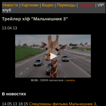
Новости
|
Картинки
|
Видео
|
Переводы
|
Магазин
|
VIP
клуб
Трейлер х/ф "Мальчишник 3"
13.04.13
02:26
|
238006 просмотров
|
скачать
В новостях
14.05.13 18:15
Спецпоказы фильма Мальчишник 3
,