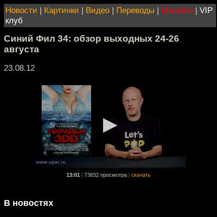
Новости
|
Картинки
|
Видео
|
Переводы
|
Магазин
|
VIP
клуб
Синий Фил 34: обзор выходных 24-26
августа
23.08.12
13:01
|
73832 просмотра
|
скачать
В новостях