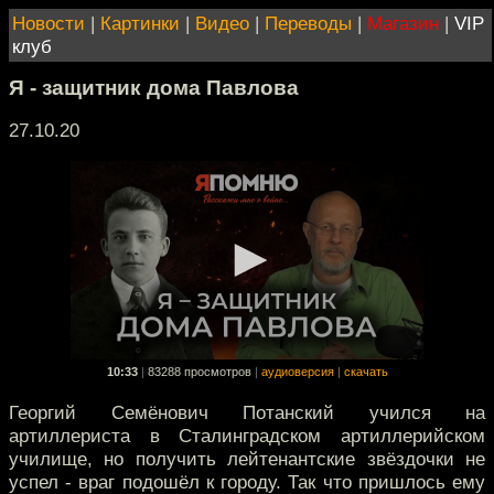
Новости
|
Картинки
|
Видео
|
Переводы
|
Магазин
|
VIP
клуб
Я - защитник дома Павлова
27.10.20
10:33
|
83288 просмотров
|
аудиоверсия
|
скачать
Георгий Семёнович Потанский учился на
артиллериста в Сталинградском артиллерийском
училище, но получить лейтенантские звёздочки не
успел - враг подошёл к городу. Так что пришлось ему