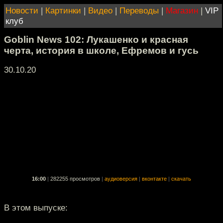
Новости
|
Картинки
|
Видео
|
Переводы
|
Магазин
|
VIP
клуб
Goblin News 102: Лукашенко и красная
черта, история в школе, Ефремов и гусь
30.10.20
16:00
|
282255 просмотров
|
аудиоверсия
|
вконтакте
|
скачать
В этом выпуске: