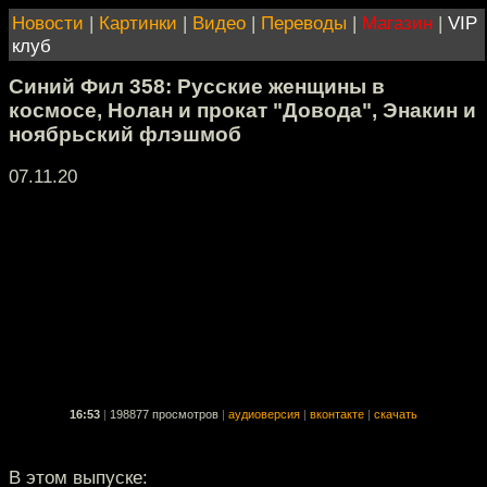
Новости
|
Картинки
|
Видео
|
Переводы
|
Магазин
|
VIP
клуб
Синий Фил 358: Русские женщины в
космосе, Нолан и прокат "Довода", Энакин и
ноябрьский флэшмоб
07.11.20
16:53
|
198877 просмотров
|
аудиоверсия
|
вконтакте
|
скачать
В этом выпуске: