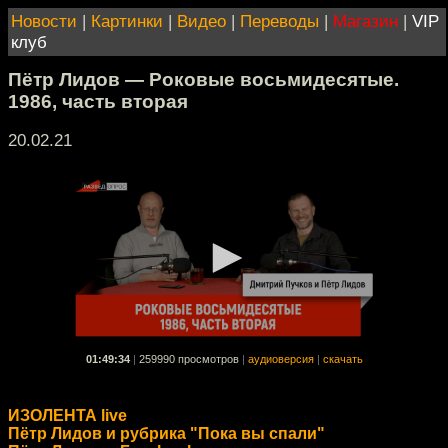
Новости
|
Картинки
|
Видео
|
Переводы
|
Магазин
|
VIP
клуб
Пётр Лидов — Роковые восьмидесятые.
1986, часть вторая
20.02.21
01:49:34
|
259990 просмотров
|
аудиоверсия
|
скачать
ИЗОЛЕНТА live
Пётр Лидов и рубрика "Пока вы спали"