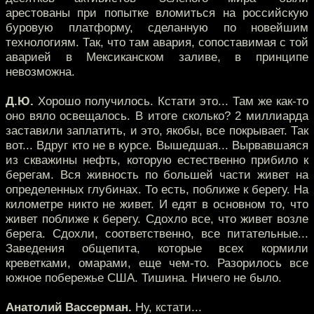
арестованы при попытке вломиться на российскую
буровую платформу, сделанную по новейшим
технологиям. Так, что там авария, сопоставимая с той
аварией в Мексиканском заливе, в принципе
невозможна.
Д.Ю.
Хорошо получилось. Кстати это... Там же как-то
оно вяло освещалось. В итоге сколько? 2 миллиарда
заставили заплатить, и это, якобы, все покрывает. Так
вот... Вдруг кто не в курсе. Вышедшая... Вырвавшаяся
из скважины нефть, которую естественно прибило к
берегам. Вся живность по большей части живет на
определенных глубинах. То есть, поближе к берегу. На
километре никто не живет. И едят в основном то, что
живет поближе к берегу. Сдохло все, что живет возле
берега. Сдохли, соответственно, все питательные...
Заведения общепита, которые всех кормили
креветками, омарами, еще чем-то. Разорилось все
южное побережье США. Тишина. Ничего не было.
Анатолий Вассерман.
Ну, кстати...