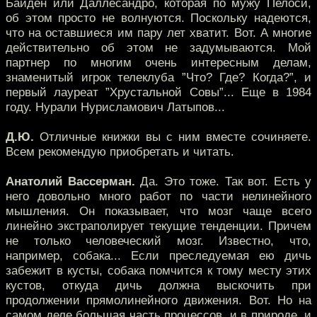
Байден или Даллесандро, которая по мужу Пелоси,
об этом просто не волнуются. Поскольку надеются,
что на оставшиеся им пару лет хватит. Вот. А многие
действительно об этом не задумываются. Мой
партнер по многим очень интересным делам,
знаменитый игрок телеклуба ”Что? Где? Когда?”, и
первый лауреат ”Хрустальной Совы”... Еще в 1984
году. Нурали Нурисламович Латыпов...
Д.Ю.
Отличные книжки вы с ним вместе сочиняете.
Всем рекомендую приобретать и читать.
Анатолий Вассерман.
Да. Это тоже. Так вот. Есть у
него довольно много работ по части нелинейного
мышления. Он показывает, что мозг чаще всего
линейно экстраполирует текущие тенденции. Причем
не только человеческий мозг. Известно, что,
например, собака... Если преследуемая ею дичь
забежит в кусты, собака помчится к тому месту этих
кустов, откуда дичь должна выскочить при
продолжении прямолинейного движения. Вот. Но на
самом деле большая часть процессов, и в природе, и