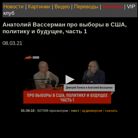
Новости
|
Картинки
|
Видео
|
Переводы
|
Магазин
|
VIP
клуб
Анатолий Вассерман про выборы в США,
политику и будущее, часть 1
08.03.21
01:34:10
|
607498 просмотров
|
текст
|
аудиоверсия
|
скачать