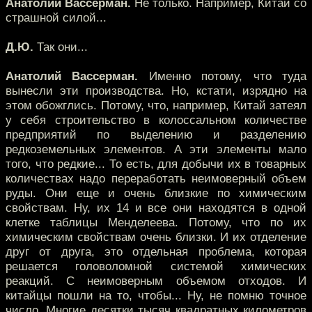
Анатолий Вассерман.
Не только. Например, Китай со
страшной силой...
Д.Ю.
Так они...
Анатолий Вассерман.
Именно потому, что туда
вынесли эти производства. Но, кстати, изрядно на
этом обожглись. Потому, что, например, Китай затеял
у себя строительство в колоссальном количестве
предприятий по выделению и разделению
редкоземельных элементов. А эти элементы мало
того, что редкие... То есть, для добычи их в товарных
количествах надо переработать неимоверный объем
руды. Они еще и очень близкие по химическим
свойствам. Ну, их 14 и все они находятся в одной
клетке таблицы Менделеева. Потому, что по их
химическим свойствам очень близки. И их отделение
друг от друга, это отдельная проблема, которая
решается головоломной системой химических
реакций. С неимоверным объемом отходов. И
китайцы пошли на то, чтобы... Ну, не помню точное
число. Многие десятки тысяч квадратных километров