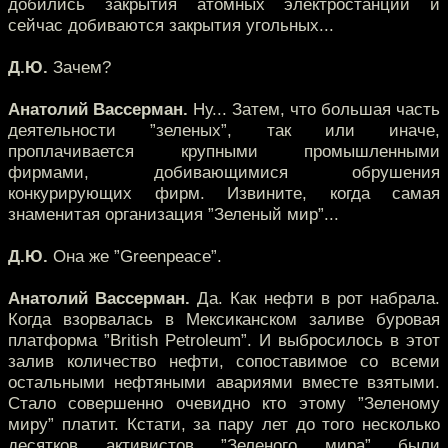
добились закрытия атомных электростанций и
сейчас добиваются закрытия угольных...
Д.Ю.
Зачем?
Анатолий Вассерман.
Ну... Затем, что большая часть
деятельности ”зеленых”, так или иначе,
проплачивается крупными промышленными
фирмами, добивающимися обрушения
конкурирующих фирм. Извините, когда самая
знаменитая организация ”Зеленый мир”...
Д.Ю.
Она же ”Greenpeace”.
Анатолий Вассерман.
Да. Как нефти в рот набрала.
Когда взорвалась в Мексиканском заливе буровая
платформа ”British Petroleum”. И выбросилось в этот
залив количество нефти, сопоставимое со всеми
остальными нефтяными авариями вместе взятыми.
Стало совершенно очевидно кто этому ”Зеленому
миру” платит. Кстати, за пару лет до того несколько
десятков активистов ”Зеленого мира” были