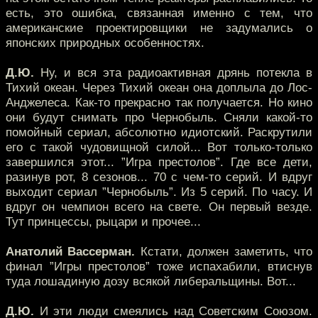
есть, это ошибка, связанная именно с тем, что
американские проектировщики не задумались о
японских природных особенностях.
Д.Ю.
Ну, и вся эта радиоактивная дрянь потекла в
Тихий океан. Через Тихий океан она доплыла до Лос-
Анджелеса. Как-то прекрасно так получается. Но кино
они будут снимать про Чернобыль. Сняли какой-то
помойный сериал, абсолютно идиотский. Раскрутили
его с такой чудовищной силой... Вот только-только
завершился этот... ”Игра престолов”. Где все дети,
разинув рот, 8 сезонов... 70 с чем-то серий. И вдруг
выходит сериал ”Чернобыль”. Из 5 серий. По часу. И
вдруг он чемпион всего на свете. Он первый везде.
Тут принцессы, рыцари и прочее...
Анатолий Вассерман.
Кстати, должен заметить, что
финал ”Игры престолов” тоже испахабили, втиснув
туда лошадиную дозу всякой либеральщины. Вот...
Д.Ю.
И эти люди смеялись над Советским Союзом.