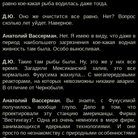
равно кое-какая рыба водилась даже тогда.
Д.Ю.
Оно же очистится все равно. Нет? Вопрос
сколько лет уйдет. Наверное.
Анатолий Вассерман.
Нет. Я имею в виду, что даже в
период наибольшего загрязнения кое-какая водная
живность там была. Особо выносливая.
Д.Ю.
Такие там рыбы были. Ну, это же у них все
время. Загадили Мексиканский залив, это все
нормально. Фукусима жахнула... С мегапередовыми
реакторами, на которых невозможны никакие аварии.
В отличие от Чернобыля.
Анатолий Вассерман.
Вы знаете, с Фукусимой
получилось вообще глупо. Дело в том, что
проектировали эту станцию американцы. Фирма
”Вестингауз”. Одна из очень немногих в мире фирм,
занимающихся ядерными технологиями. И они
просто по незнакомству с природными особенностями