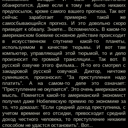
обанкротится. Даже если к тому не было никаких
предпосылок, кроме самого вашего прогноза. Так вот
сейчас заработает примерно такой же
самосбывающийся прогноз. И это довольно скоро
приведет к обвалу. Знаете... Вспомнилось. В каком-то
американском боевике основное действие происходит
в искусственном спутнике какой-то планеты,
используемом в качестве тюрьмы. И вот там
компьютер, управляющий этой тюрьмой, то и дело
произносит по громкой трансляции... Так вот. В
русской озвучке этого фильма... Я-то его смотрел с
закадровой русской озвучкой. Диктор, ничтоже
сумняшеся, произносил: ”За преступления надо
платить”. А на самом-то деле это означает:
”Преступление не окупается”. Это очень американская
мысль. Помнится какой-то американский экономист
получил даже Нобелевскую премию по экономике за
то, что доказал: ”Если средний доход преступника, с
учетом времени его отсидки, превосходит средний
доход честного человека, то преступление никаким
способом не удастся остановить”. Вот...