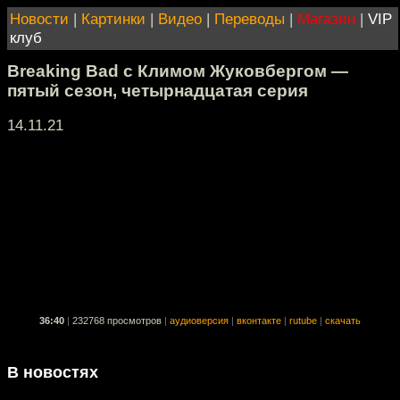
Новости
|
Картинки
|
Видео
|
Переводы
|
Магазин
|
VIP
клуб
Breaking Bad с Климом Жуковбергом —
пятый сезон, четырнадцатая серия
14.11.21
36:40
|
232768 просмотров
|
аудиоверсия
|
вконтакте
|
rutube
|
скачать
В новостях