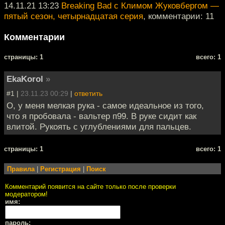
14.11.21 13:23
Breaking Bad с Климом Жуковбергом —
пятый сезон, четырнадцатая серия
, комментарии: 11
Комментарии
cтраницы: 1
всего: 1
EkaKorol
»
#1 |
23.11.23 00:29
|
ответить
О, у меня мелкая рука - самое идеальное из того,
что я пробовала - вальтер п99. В руке сидит как
влитой. Рукоять с углублениями для пальцев.
cтраницы: 1
всего: 1
Правила
|
Регистрация
|
Поиск
Комментарий появится на сайте только после проверки
модератором!
имя:
пароль: