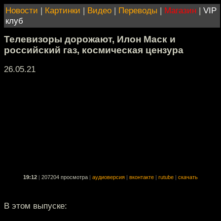
Новости
|
Картинки
|
Видео
|
Переводы
|
Магазин
|
VIP
клуб
Телевизоры дорожают, Илон Маск и
российский газ, космическая цензура
26.05.21
19:12
|
207204 просмотра
|
аудиоверсия
|
вконтакте
|
rutube
|
скачать
В этом выпуске: