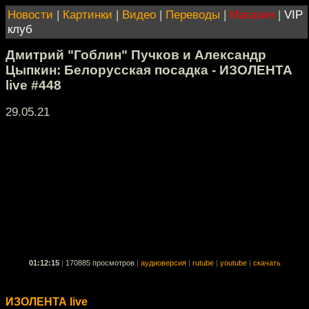
Новости
|
Картинки
|
Видео
|
Переводы
|
Магазин
|
VIP
клуб
Дмитрий "Гоблин" Пучков и Александр
Цыпкин: Белорусская посадка - ИЗОЛЕНТА
live #448
29.05.21
01:12:15
|
170885 просмотров
|
аудиоверсия
|
rutube
|
youtube
|
скачать
ИЗОЛЕНТА live