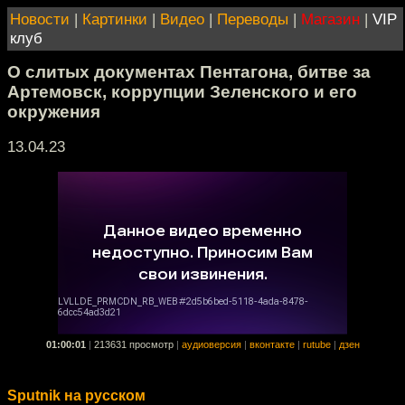
Новости
|
Картинки
|
Видео
|
Переводы
|
Магазин
|
VIP
клуб
О слитых документах Пентагона, битве за
Артемовск, коррупции Зеленского и его
окружения
13.04.23
01:00:01
|
213631 просмотр
|
аудиоверсия
|
вконтакте
|
rutube
|
дзен
Sputnik на русском