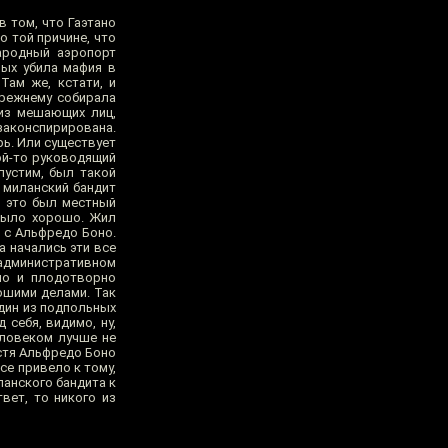
в том, что Гаэтано
о той причине, что
народный аэропорт
рых убила мафия в
Там же, кстати, и
прежнему собирала
 из мешающих лиц,
 законспирирована.
рь. Или существует
кой-то руководящий
пустим, был такой
 миланский бандит
, это был местный
 было хорошо. Жил
я с Альфредо Боно.
а начались эти все
 административном
но и плодотворно
ошими делами. Так
один из подпольных
 себя, видимо, ну,
еловеком лучше не
устя Альфредо Боно
се привело к тому,
анского бандита к
вет, то никого из