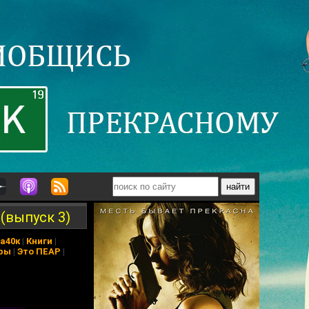
(выпуск 3)
а40к
|
Книги
|
ры
|
Это ПЕАР
|