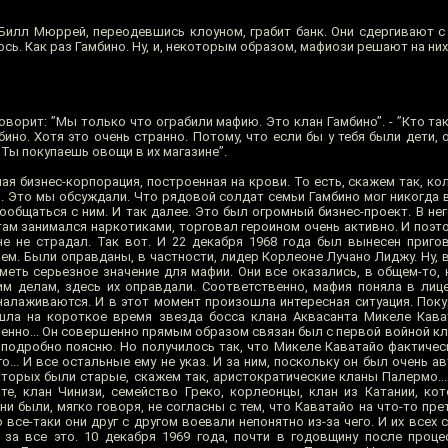
Билл Мюррей, переодевшись клоуном, грабит банк. Они сдергивают с 
ось. Как раз Гамбино. Ну, и, некоторым образом, мафиози решают на них
ворит: ”Мы только что ограбили мафию. Это клан Гамбино”. - ”Кто таки
ино. Хотя это очень странно. Потому, что если бы у тебя были дети, 
 Ты покупаешь овощи в их магазине”.
я бизнес-корпорация, построенная на крови. То есть, скажем так, к
. Это мы обсуждали. Что рядовой солдат семьи Гамбино мог никогда в
пообщаться с ним. И так далее. Это был огромный бизнес-проект. В н
там занимался наркотиками, торговал героином очень активно. И поэто
е не страдал. Так вот. И 22 декабря 1968 года был вынесен приго
ем. Были оправданы, в частности, лидер Корлеоне Лучано Лиджу. Ну, 
еть серьезное значение для мафии. Они все оказались, в общем-то, н
м делам, здесь их оправдали. Соответственно, мафия поняла в лиц
 налаживаются. И в этот момент произошла интересная ситуация. Пок
ошла на короткое время звезда босса клана Аквасанта Микеле Кав
шенно... Он совершенно прямым образом связан был с первой войной к
 подробно поясню. Но получилось так, что Микеле Каватайо фактичес
го... И все остальные ему не указ. И за ним, поскольку он был очень а
оторых были старые, скажем так, аристократические кланы Палермо...
е, клан Чинизи, семейство Греко, корлеонцы, клан из Катании, к
ни были, мягко говоря, не согласны с тем, что Каватайо на что-то пре
о все-таки они друг с другом воевали непонятно из-за чего. И их всех 
за все это. 10 декабря 1969 года, почти в годовщину после проце