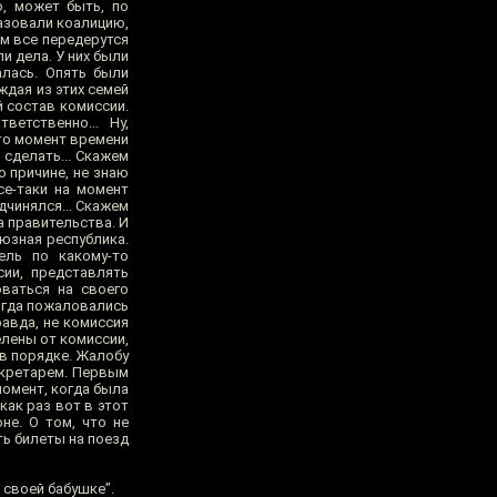
о, может быть, по
азовали коалицию,
ом все передерутся
и дела. У них были
алась. Опять были
ждая из этих семей
 состав комиссии.
етственно... Ну,
-то момент времени
сделать... Скажем
о причине, не знаю
се-таки на момент
дчинялся... Скажем
а правительства. И
оюзная республика.
ель по какому-то
сии, представлять
ваться на своего
Когда пожаловались
равда, не комиссия
лены от комиссии,
 в порядке. Жалобу
екретарем. Первым
момент, когда была
как раз вот в этот
не. О том, что не
ть билеты на поезд
 своей бабушке”.