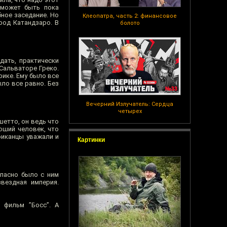
 может быть пока
ное заседание. Но
Клеопатра, часть 2: финансовое
род Катандзаро. В
болото
дать, практически
 Сальваторе Греко.
рике. Ему было все
ло все равно. Без
Вечерний Излучатель: Сердца
четырех
шетто, он ведь что
роший человек, что
риканцы уважали и
Картинки
опасно было с ним
звездная империя.
 фильм ”Босс”. А