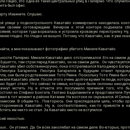
ле Лацио, это одна из таких центральных улиц в Палермо. Что случилос
нта был офис.
арту. Извините. Слушаю.
й улице у подконтрольного Каватайо коммерсанта находилась конт
ими своими сотоварищами. Вечером к этой конторе подъехала сб
семей, которая туда ворвалась и устроила кровавую перестрелку. Ну,
менее гладко. Но гладко не вышло. Потому, что Каватайо, как я уже ска
найти, а мне показывают фотографию убитого Микеле Каватайо.
ости Палермо. Микеле Каватайо дико отстреливался. Его на самом де
ушетто, там страх перед Каватайо, он на самом деле... Он чувствуется 
Каватайо убил собственноручно, пока отстреливался Калоджеро Багар
Леолука Багарелла. Леолука Багарелла в будущем станет председ
ла, они были родственниками Тото Риина. Поскольку Тото Риина был ж
 Микеле Каватайо убили. После этого очень долгое время те люди, кото
йчас будет ответ. Что сейчас те семьи, которые были склонны находит
ачнут мстить. Ну, и отчасти это послужило причиной того, что б
стоял из Стефано Бонтате, Гаэтано Бадаламенти и представителя Луч
ил в тот момент в районе Катании. На востоке он скрывался. И Сальв
омиссии. В общем-то... Повторюсь. Они преследовали цель, чтобы ор
торонников Каватайо. Ну, и, соответственно, как-то привести в как
Мстить им никто не стал. За Каватайо никто не вступился.
оей лихостью.
вых... Он утомил. Да. Он всех заколебал на самом деле. Во-вторых, про