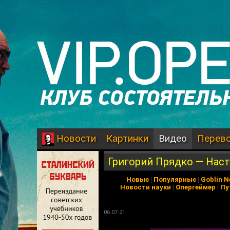
Картинки
Видео
Перев
Новости
Григорий Прядко — Наст
Новые
|
Популярные
|
Goblin 
Новости науки
|
Опергеймер
|
Пу
06.07.21