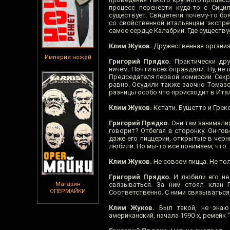
процесс перенести куда-то с Сици
существует. Свидетели почему-то бо
со свойственной итальянцам экспре
самое сердце Калабрии. Где существуе
Клим Жуков.
Дружественная организ
Империя ножей
Григорий Прядко.
Практически друж
ничем. Почти всех оправдали. Ну, не
Председателя первой комиссии. Секре
равно. Осудили также заочно Томаз
разницы особо что происходит в Итал
Клим Жуков.
Кстати. Бушетто и Грек
Григорий Прядко.
Они там занималис
говорит? Отбегая в сторонку. Он гов
даже его пиццерии, открытые в черн
любили. Но мы-то все понимаем, что..
Клим Жуков.
Не совсем пицца. Не тол
Григорий Прядко.
И любили его не 
Магазин
связываться. За ним стоял клан Г
ОПЕРМАЙКИ
Соответственно. С ними связываться
Клим Жуков.
Был такой, не знаю 
американский, начала 1990-х, ремейк