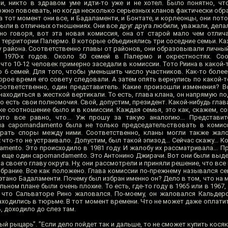
и, никто в здравом уме идти-то уже и не хотел. Было понятно, чт
ожно повоевать, но когда несколько серьезных кланов фактически обр
на тот момент они все, и Бадаламенти, и Бонтате, и корлеонцы, они пот
были в отличных отношениях. Они все друг друга любили, уважали, делал
о говоря, вот эта новая комиссия, она от старой мало чем отлич
 территории Палермо. В которые объединялись три соседние семьи. Ка
 района. Соответственно главы от районов, они образовывали личный
 1970-х годов. Около 50 семей в Палермо и окрестностях. Соотв
 что 10-12 человек примерно заседали в комиссии. Тото Риина в какой
6 семей. Для того, чтобы уменьшить число участников. Как-то более 
орое время его совету следовали. А затем опять вернулись по какой-т
 Соответственно, один представитель. Какие произошли изменения? В
аходиться в жесткой вертикали. То есть, глава клана, он напрямую по
его есть свои полномочия. Свой, допустим, президент. Какой-нибудь глав
же соотношение было и в комиссии. Каждая семья, это как, скажем, с
это все равно, что... Уж прошу за такую аналогию... Представит
ача capomandamento была не только председательствовать в комис
ирать споры между ними. Соответственно, кланы могли также жало
что-то не устраивало. Допустим, был такой эпизод... Сейчас скажу... 
mento. Это происходило в 1981 году. И жалобу их рассматривала... П
И еще один capomandamento. Это Антонино Джирачи. Вот они были выде
 своего главу округа. Ну, они рассмотрели и приняли решение, что все
обрание. Все как положено. Глава комиссии по-прежнему назывался с
тано Бадаламенти. Почему был избран именно он? Дело в том, что на 
ьном плане были очень плохие. То есть, где-то году в 1965 или в 1967, 
 что Сальваторе Рино жаловался. По-моему, он жаловался Кальдеро
и находились в тюрьме. В тот момент времени. Что не может даже оплати
ь, доходило до слез там.
й рыцарь”. ”Если дело пойдет так и дальше, то не сможет купить косяк