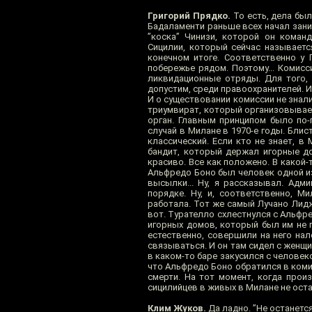
Григорий Прядко.
То есть, дела был
Бадаламенти раньше всех начал зани
”коска” Чинизи, которой он коман
Сицилии, который сейчас называетс
конечном итоге. Соответственно у 
побережье рядом. Поэтому... Комис
ликвидационные отряды. Для того, 
допустим, среди правоохранителей. И
И о существовании комиссии не знали
триумвират, который организовывает
орган. Главным принципом было по-
случай в Милане в 1970-е годы. Бли
классический. Если кто не знает, в
бандит, который держал игорные до
красиво. Все как положено. В какой-
Альфредо Боно был человек одной из
высылки... Ну, я рассказывал. Ад
порядке. Ну, и, соответственно, 
работала. Тот же самый Лучано Лид
вот. Турателло схлестнулся с Альфре
игорных домов, который был им не по
естественно, совершили на него нал
связываться. И он там сидел с женщи
в каком-то баре закусился с человеко
что Альфредо Боно обратился в коми
смерти. На тот момент, когда прои
сицилийцев в живых в Милане не оста
Клим Жуков.
Да ладно. ”Не останется