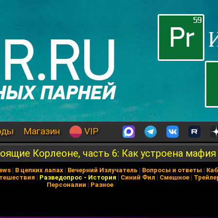
оды
Магазин
VIP
оящие Корлеоне, часть 6: Как устроена мафия 
News
|
В цепких лапах
|
Вечерний Излучатель
|
Вопросы и ответы
|
Каб
тешествия
|
Разведопрос
-
История
|
Синий Фил
|
Смешное
|
Трейле
Персоналии
|
Разное