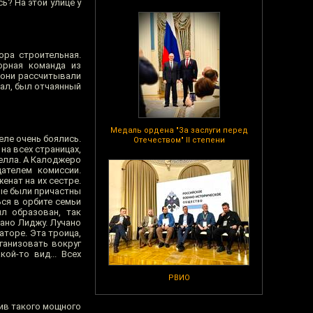
ь? На этой улице у
ора строительная.
орная команда из
 они рассчитывали
зал, был отчаянный
Медаль ордена "За заслуги перед
ле очень боялись.
Отечеством" II степени
на всех страницах,
елла. А Калоджеро
ателем комиссии.
енат на их сестре.
рые были причастны
ься в орбите семьи
ыл образован, так
ано Лиджу. Лучано
аторе. Эта троица,
ганизовать вокруг
ой-то вид... Всех
РВИО
тив такого мощного