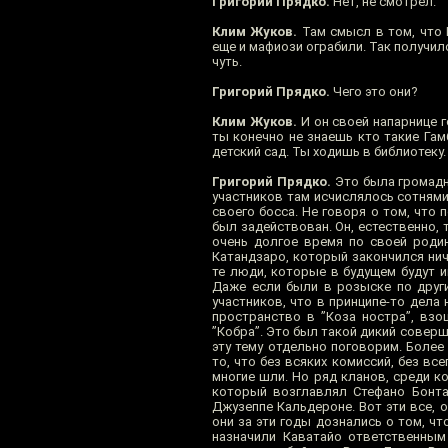
Григорий Прядко.
Нет, не смотрел.
Клим Жуков.
Там смысл в том, что 
еще и мафиози ограбили. Так получил
чуть.
Григорий Прядко.
Чего это они?
Клим Жуков.
И он своей напарнице го
ты конечно не знаешь кто такие Гамб
детский сад. Ты ходишь в библиотеку.
Григорий Прядко.
Это была громадна
участников там исчислялось сотнями
своего босса. Не говоря о том, что 
был задействован. Он, естественно, 
очень долгое время по своей родин
Катандзаро, который закончился нич
те люди, которые в будущем будут им
Даже если были в розыске по други
участников, что в принципе-то дела
пространство в ”Коза ностра”, вз
”Кобра”. Это был такой дикий совер
эту тему отдельно поговорим. Более
то, что без всяких комиссий, без все
многие шли. Но ряд кланов, среди к
который возглавлял Стефано Бонтат
Джузеппе Кальдероне. Вот эти все, о
они за эти годы дознались о том, чт
назначили Каватайо ответственным 