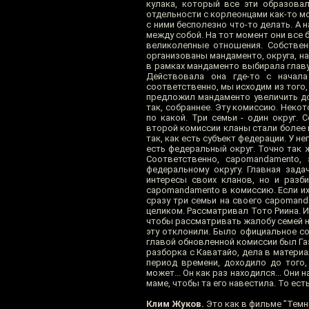
кулака, который все эти образовал
отдельности с корлеонцами как-то м
с ними бесполезно что-то делать. А 
между собой. На тот момент они все 
великолепные отношения. Собственн
организованы мандаменто, округа, на
в рамках мандаменто выбирала главу
Действовала она где-то с начала
соответственно, мы исходим из того,
предложил мандаменто увеличить до 
так, собраннее. Эту комиссию. Некот
по какой. Три семьи - один округ.
второй комиссии кланы стали более н
так, как есть субъект федерации. У н
есть федеральный округ. Точно так 
Соответственно, capomandamento, 
федеральному округу. Главная зад
интересы своих кланов, но и разб
capomandamento в комиссию. Если их 
сразу три семьи на своего capomanda
целиком. Рассматривал Тото Риина. 
чтобы рассматривать жалобу семей на
эту отклонили. Было официальное с
главой обновленной комиссии был Гаэ
разборка с Каватайо, дела в материал
период времени, доходило до того,
может... Он как раз находился... Он
маме, чтобы та его навестила. То ест
Клим Жуков.
Это как в фильме ”Темны