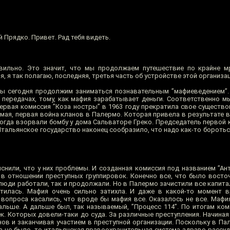
й Прядко. Привет. Рад тебя видеть.
ильно. Это значит, что мы продолжаем путешествие по крайне мр
я, я так полагаю, последняя, третья часть об устройстве этой организац
ы сегодня продолжим заниматься познавательным ”мафиеведением”. 
 передачах, тому, как мафия зарабатывает деньги. Соответственно м
ервая комиссия ”Коза ностры” в 1963 году прекратила свое существов
емая, первая война кланов в Палермо. Которая привела в результате 
огда взорвали бомбу у дома Сальваторе Греко. Председатель первой к
Итальянское государство наконец сообразило, что надо как-то бороть
снили, что у них проблемы. И созданная комиссия под названием ”Ан
в отношении преступных группировок. Конечно все, что было восто
люди работали, так и продолжали. Но в Палермо зачистили все капита
тилась. Мафия очень сильно затихла. И даже в какой-то момент в
о вопроса касались, что вроде бы мафия все. Оказалось не все. Мафи
альше. А дальше был, так называемый, ”Процесс 114”. По итогам ком
к. Которых довели-таки до суда. За различные преступления. Начина
ов и заканчивая участием в преступной организации. Поскольку в Па
а не было, то итальянская правоохранительная система здраво рассуд