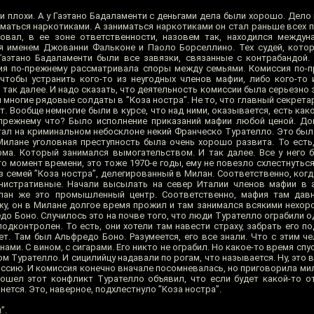
и плохи. А у Гаэтано Бадаламенти с деньгами дела были хорошо. Дело 
маться наркотиками. А заниматься наркотиками он стал раньше всех п
довал, в ее зоне ответственности, назовем так, находился между
я именем Джованни Фальконе и Паоло Борселлино. Тех судей, кото
Гаэтано Бадаламенти были все завязки, связанные с контрабандой. 
сия по-прежнему рассматривала споры между семьями. Комиссия по-
чтобы устранить кого-то из неугодных членов мафии, либо кого-то
 так далее. И надо сказать, что деятельность комиссии была серьезно
 многие рядовые солдаты в ”Коза ностра”. Не то, что главный секрета
. Вообще немногие были в курсе, что над ними, оказывается, есть ка
прежнему что? Было исполнение приказаний мафии любой ценой. До
стал на криминальном небосклоне некий Франческо Турателло. Это был
 Милане уголовная преступность была очень хорошо развита. То есть
ма. Который занимался вымогательством. И так далее. Все у него
то момент времени, это тоже 1970-е годы, ему не повезло схлестнутьс
 семей ”Коза ностра”, делегированный в Милан. Соответственно, когд
министративные. Начали высылать на север Италии членов мафии в
Милан же это промышленный центр. Соответственно, мафия там дав
жу, он в Милане долгое время прожил и там занимался всякими нехор
до Боно. Случилось это на почве того, что люди Турателло ограбили 
дконтролен. То есть, они хотели там навести страху, забрать его под
ет. Там был Альфредо Боно. Разумеется, его все знали. Что с этим ч
нами. С вином, с сигарами. Его никто не ограбил. Но какое-то время сп
м Турателло. И сицилийцу надавали по рогам, что называется. Ну, это в
ссию. И комиссия конечно вначале посомневалась, но приговорила мил
зошел этот конфликт Турателло объявил, что если будет какой-то от
нется. Это, наверное, подхлестнуло ”Коза ностра”.
”.