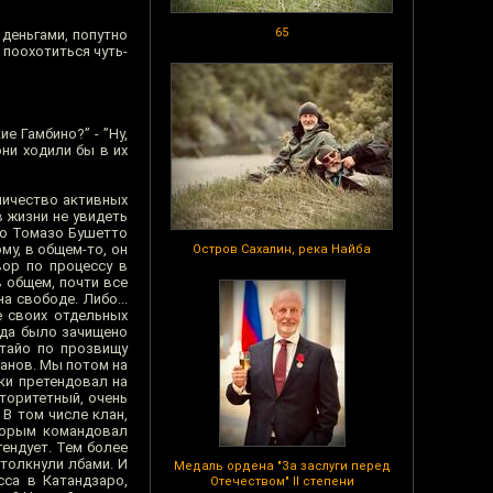
65
деньгами, попутно
 поохотиться чуть-
е Гамбино?” - ”Ну,
они ходили бы в их
оличество активных
 жизни не увидеть
его Томазо Бушетто
му, в общем-то, он
Остров Сахалин, река Найба
вор по процессу в
в общем, почти все
а свободе. Либо...
е своих отдельных
уда было зачищено
атайо по прозвищу
ланов. Мы потом на
ки претендовал на
вторитетный, очень
 В том числе клан,
оторым командовал
тендует. Тем более
столкнули лбами. И
Медаль ордена "За заслуги перед
сса в Катандзаро,
Отечеством" II степени