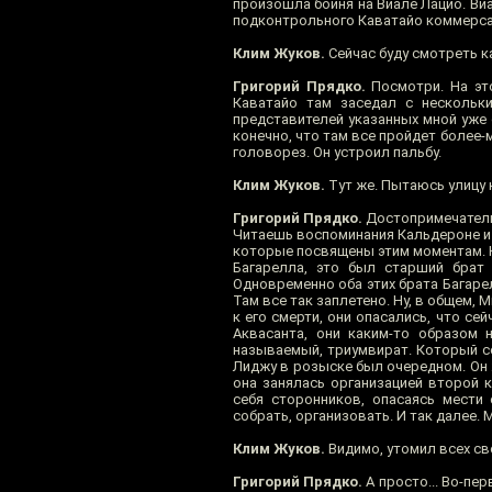
произошла бойня на Виале Лацио. Виа
подконтрольного Каватайо коммерса
Клим Жуков.
Сейчас буду смотреть к
Григорий Прядко.
Посмотри. На это
Каватайо там заседал с нескольк
представителей указанных мной уже 
конечно, что там все пройдет более-
головорез. Он устроил пальбу.
Клим Жуков.
Тут же. Пытаюсь улицу 
Григорий Прядко.
Достопримечательн
Читаешь воспоминания Кальдероне и Б
которые посвящены этим моментам. 
Багарелла, это был старший брат 
Одновременно оба этих брата Багарел
Там все так заплетено. Ну, в общем,
к его смерти, они опасались, что се
Аквасанта, они каким-то образом н
называемый, триумвират. Который со
Лиджу в розыске был очередном. Он ж
она занялась организацией второй к
себя сторонников, опасаясь мести с
собрать, организовать. И так далее. 
Клим Жуков.
Видимо, утомил всех св
Григорий Прядко.
А просто... Во-пер