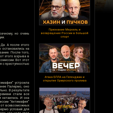
Признание Меркель и
ачному, но очень
возвращение России в большой
спорт
ии.
Да. А после этого
ы остановились на
ание. После того,
вот этого взрыва в
омиссии. Вот этот
ся с преступностью
Атака БПЛА на Геленджик и
открытие Ормузского пролива
тимафия” устроила
чнее Палермо, оно
льно. В результате
ремени стали все
я затаилась. И она
иссии ”Антимафия”
я от всевозможных
лермо условий для
ила, что надо этот