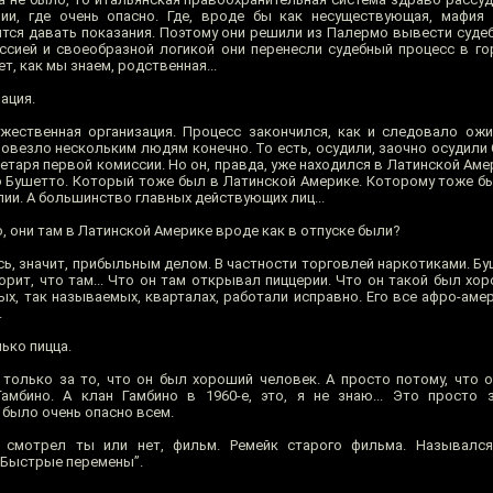
лии, где очень опасно. Где, вроде бы как несуществующая, мафия
ятся давать показания. Поэтому они решили из Палермо вывести судеб
ссией и своеобразной логикой они перенесли судебный процесс в го
т, как мы знаем, родственная...
ация.
ественная организация. Процесс закончился, как и следовало ожи
 повезло нескольким людям конечно. То есть, осудили, заочно осудили
таря первой комиссии. Но он, правда, уже находился в Латинской Аме
о Бушетто. Который тоже был в Латинской Америке. Которому тоже бы
ии. А большинство главных действующих лиц...
о, они там в Латинской Америке вроде как в отпуске были?
ь, значит, прибыльным делом. В частности торговлей наркотиками. Бу
орит, что там... Что он там открывал пиццерии. Что он такой был хо
ых, так называемых, кварталах, работали исправно. Его все афро-аме
.
ько пицца.
только за то, что он был хороший человек. А просто потому, что 
амбино. А клан Гамбино в 1960-е, это, я не знаю... Это просто 
 было очень опасно всем.
смотрел ты или нет, фильм. Ремейк старого фильма. Назывался
 ”Быстрые перемены”.