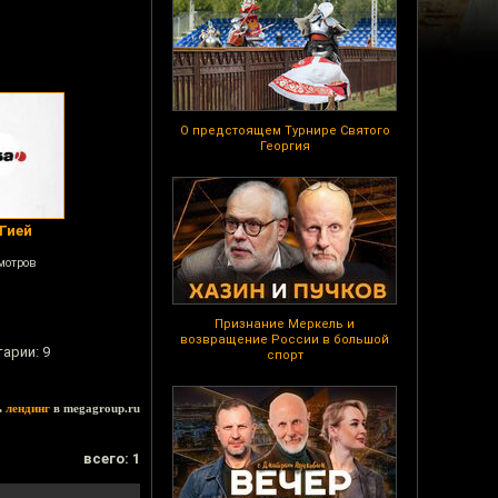
О предстоящем Турнире Святого
Георгия
Гией
мотров
Признание Меркель и
возвращение России в большой
тарии: 9
спорт
ь
лендинг
в megagroup.ru
всего: 1