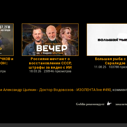
ЧКОВ и
Россияне мечтают о
Большая рыба с 
ОН |
восстановлении СССР,
Саралидзе
штрафы за видео с ИИ
11.08.25 103788 прос
отра
18.03.26 230946 просмотров
 и Александр Цыпкин - Доктор Водовозов - ИЗОЛЕНТА live #490
, коммен
Goblin рекомендует
заказат