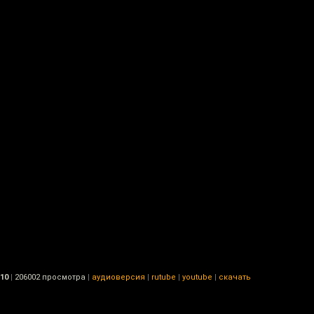
:10
|
206002 просмотра
|
аудиоверсия
|
rutube
|
youtube
|
скачать