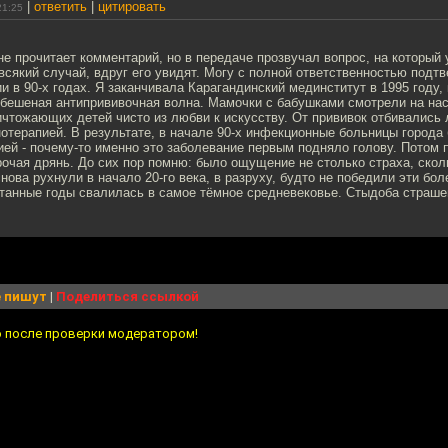
|
ответить
|
цитировать
21:25
не прочитает комментарий, но в передаче прозвучал вопрос, на который у
 всякий случай, вдруг его увидят. Могу с полной ответственностью подт
 в 90-х годах. Я заканчивала Карагандинский мединститут в 1995 году, 
бешеная антипрививочная волна. Мамочки с бабушками смотрели на нас,
ичтожающих детей чисто из любви к искусству. От прививок отбивались 
отерапией. В результате, в начале 90-х инфекционные больницы города
й - почему-то именно это заболевание первым подняло голову. Потом п
очая дрянь. До сих пор помню: было ощущение не столько страха, скол
нова рухнули в начало 20-го века, в разруху, будто не победили эти бол
танные годы свалилась в самое тёмное средневековье. Стыдоба страшен
 пишут
|
Поделиться ссылкой
о после проверки модератором!