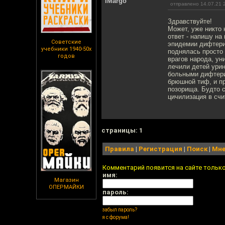
IMargo
отправлено 14.07.21 
Здравствуйте!
Может, уже никто 
ответ - напишу на
Советские
эпидемии дифтерии
учебники 1940-50х
поднялась просто 
годов
врагов народа, ун
лечили детей урин
больными дифтерие
брюшной тиф, и пр
позорища. Будто с
цичилизация в счи
cтраницы: 1
Правила
|
Регистрация
|
Поиск
|
Мне
Комментарий появится на сайте тольк
имя:
Магазин
ОПЕРМАЙКИ
пароль:
забыл пароль?
я с форума!