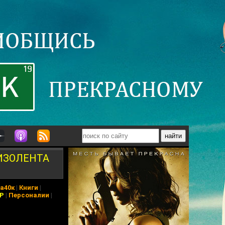
 ИЗОЛЕНТА
а40к
|
Книги
|
АР
|
Персоналии
|