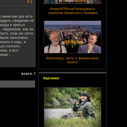
# 1
Атака БПЛА на Геленджик и
открытие Ормузского пролива
 меня как раз есть
вердить сведения об
когда в прессе
 педиатров, как на
люто, итак же люто
 были заполнены
ошли и корь, и
ько полного
езни, и вся
ная...
Клеопатра, часть 2: финансовое
болото
всего: 1
Картинки