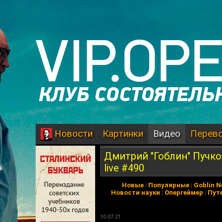
Картинки
Видео
Перев
Новости
Дмитрий "Гоблин" Пучк
live #490
Новые
|
Популярные
|
Goblin 
Новости науки
|
Опергеймер
|
Пут
10.07.21