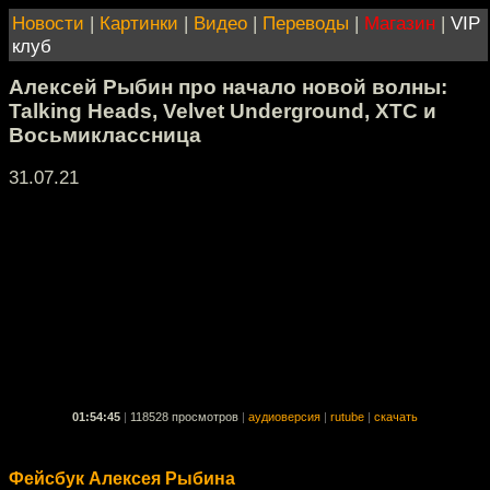
Новости
|
Картинки
|
Видео
|
Переводы
|
Магазин
|
VIP
клуб
Алексей Рыбин про начало новой волны:
Talking Heads, Velvet Underground, XTC и
Восьмиклассница
31.07.21
01:54:45
|
118528 просмотров
|
аудиоверсия
|
rutube
|
скачать
Фейсбук Алексея Рыбина