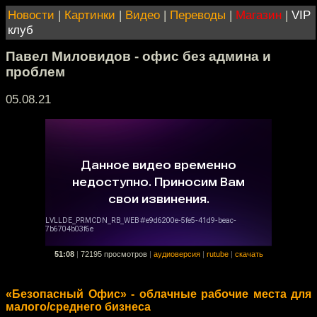
Новости
|
Картинки
|
Видео
|
Переводы
|
Магазин
|
VIP
клуб
Павел Миловидов - офис без админа и
проблем
05.08.21
51:08
|
72195 просмотров
|
аудиоверсия
|
rutube
|
скачать
«Безопасный Офис» - облачные рабочие места для
малого/среднего бизнеса