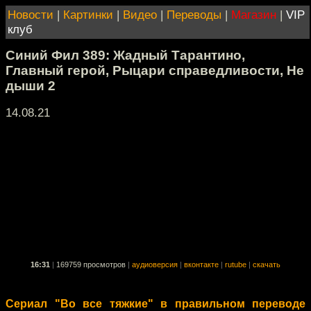
Новости
|
Картинки
|
Видео
|
Переводы
|
Магазин
|
VIP
клуб
Синий Фил 389: Жадный Тарантино,
Главный герой, Рыцари справедливости, Не
дыши 2
14.08.21
16:31
|
169759 просмотров
|
аудиоверсия
|
вконтакте
|
rutube
|
скачать
Сериал "Во все тяжкие" в правильном переводе