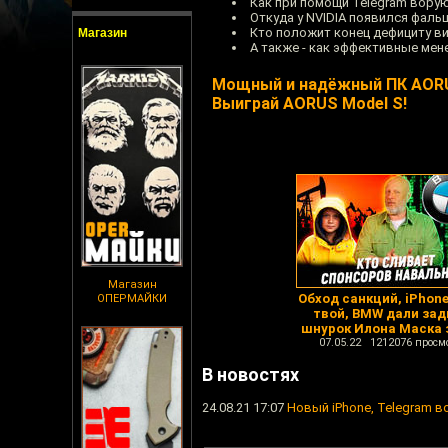
Как при помощи Telegram ворую
Откуда у NVIDIA появился фал
Кто положит конец дефициту в
Магазин
А также - как эффективные м
Мощный и надёжный ПК AORUS
Выиграй AORUS Model S!
Магазин
Обход санкций, iPhone
ОПЕРМАЙКИ
твой, BMW дали за
шнурок Илона Маска з
07.05.22 1212076 просм
В новостях
24.08.21 17:07
Новый iPhone, Telegram в