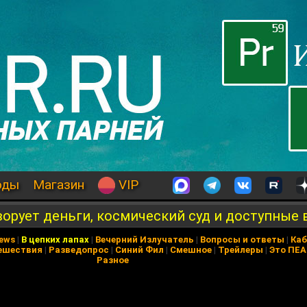
оды
Магазин
VIP
 ворует деньги, космический суд и доступные
News
|
В цепких лапах
|
Вечерний Излучатель
|
Вопросы и ответы
|
Каб
ешествия
|
Разведопрос
|
Синий Фил
|
Смешное
|
Трейлеры
|
Это ПЕ
Разное