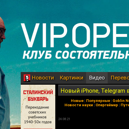
Картинки
Видео
Перев
Новости
Новый iPhone, Telegram
Новые
|
Популярные
|
Goblin 
Новости науки
|
Опергеймер
|
Пут
24.08.21