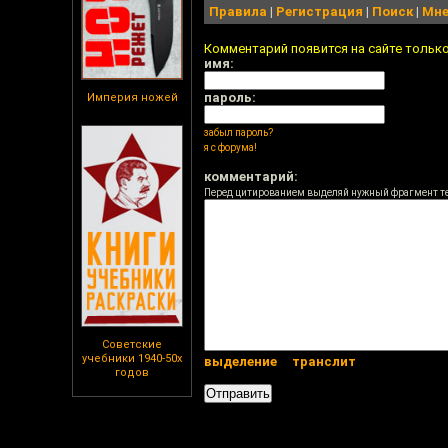
Правила
|
Регистрация
|
Поиск
|
Мне
Комментарий появится на сайте тольк
имя:
пароль:
Империя ножей
забыл пароль?
я с форума!
комментарий:
Перед цитированием выделяй нужный фрагмент т
Советские
учебники 1940-50х
выделение
транслит
годов