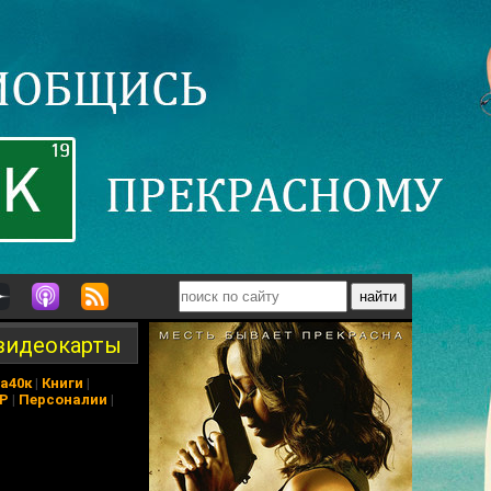
 видеокарты
а40к
|
Книги
|
АР
|
Персоналии
|