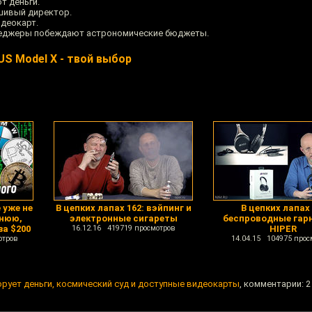
т деньги.
ьшивый директор.
идеокарт.
енеджеры побеждают астрономические бюджеты.
 Model X - твой выбор
 уже не
В цепких лапах 162: вэйпинг и
В цепких лапах 
днюю,
электронные сигареты
беспроводные гар
а $200
16.12.16 419719 просмотров
HIPER
отров
14.04.15 104975 прос
орует деньги, космический суд и доступные видеокарты
, комментарии: 2