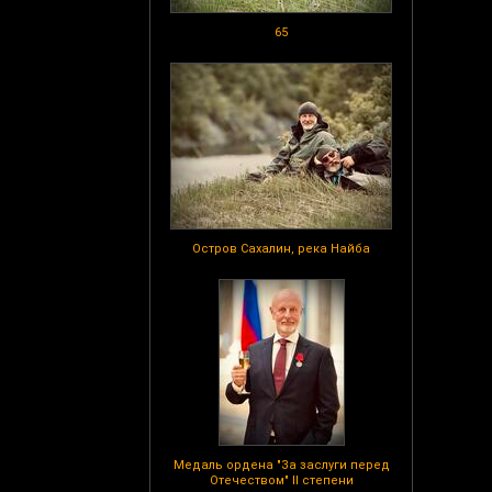
65
Остров Сахалин, река Найба
Медаль ордена "За заслуги перед
Отечеством" II степени