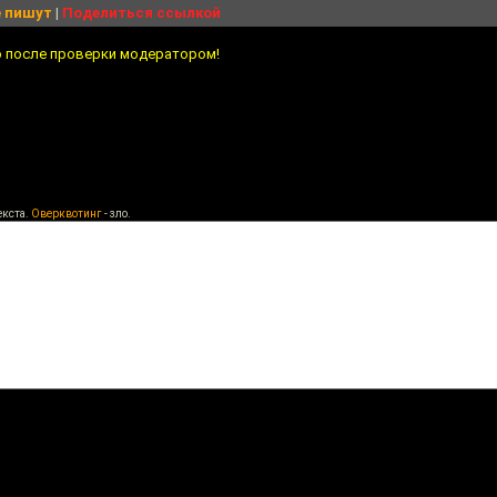
 пишут
|
Поделиться ссылкой
о после проверки модератором!
екста.
Оверквотинг
- зло.