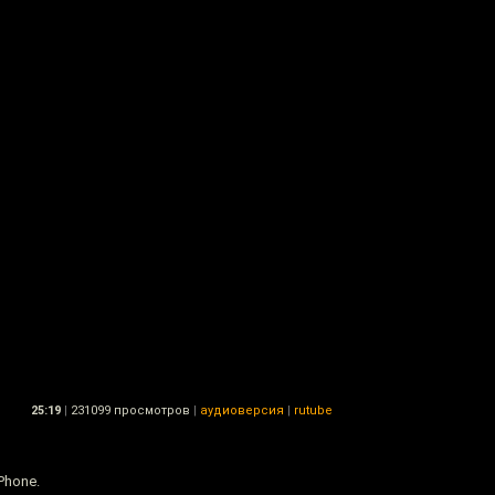
25:19
|
231099 просмотров
|
аудиоверсия
|
rutube
Phone.