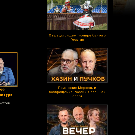
О предстоящем Турнире Святого
Георгия
Признание Меркель и
92:
возвращение России в большой
нитуры
спорт
мотров