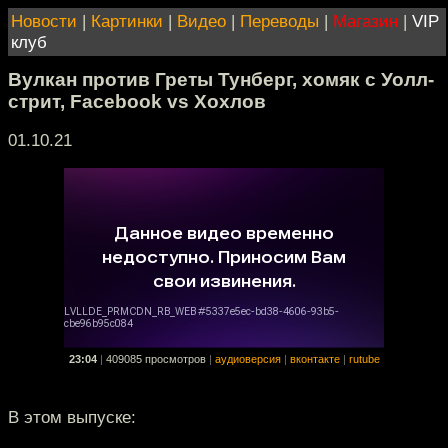
Новости
|
Картинки
|
Видео
|
Переводы
|
Магазин
|
VIP
клуб
Вулкан против Греты Тунберг, хомяк с Уолл-
стрит, Facebook vs Хохлов
01.10.21
23:04
|
409085 просмотров
|
аудиоверсия
|
вконтакте
|
rutube
В этом выпуске: