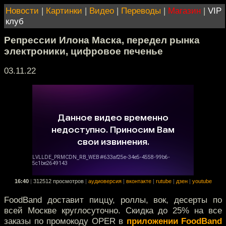
Новости
|
Картинки
|
Видео
|
Переводы
|
Магазин
|
VIP
клуб
Репрессии Илона Маска, передел рынка
электроники, цифровое печенье
03.11.22
16:40
|
312512 просмотров
|
аудиоверсия
|
вконтакте
|
rutube
|
дзен
|
youtube
FoodBand доставит пиццу, роллы, вок, десерты по
всей Москве круглосуточно. Скидка до 25% на все
заказы по промокоду OPER в
приложении FoodBand