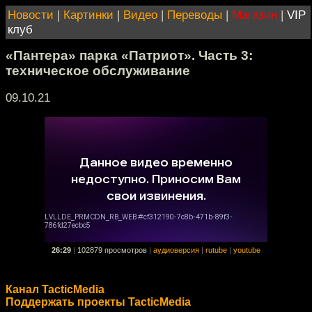
Новости
|
Картинки
|
Видео
|
Переводы
|
Магазин
|
VIP
клуб
«Пантера» парка «Патриот». Часть 3:
техническое обслуживание
09.10.21
26:29
|
102879 просмотров
|
аудиоверсия
|
rutube
|
youtube
Канал TacticMedia
Поддержать проекты TacticMedia