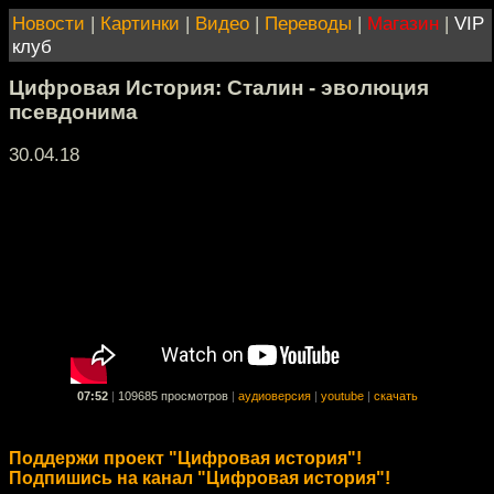
Новости
|
Картинки
|
Видео
|
Переводы
|
Магазин
|
VIP
клуб
Цифровая История: Сталин - эволюция
псевдонима
30.04.18
07:52
|
109685 просмотров
|
аудиоверсия
|
youtube
|
скачать
Поддержи проект "Цифровая история"!
Подпишись на канал "Цифровая история"!