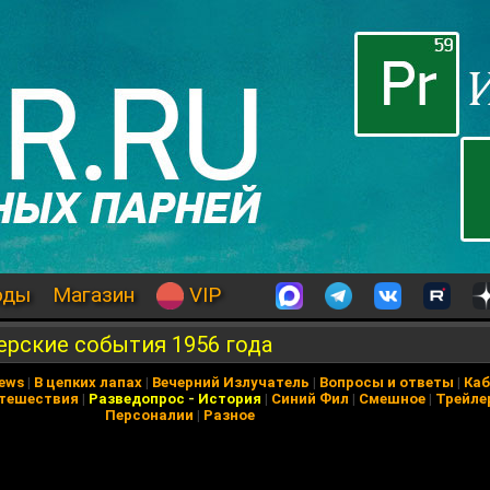
оды
Магазин
VIP
ерские события 1956 года
News
|
В цепких лапах
|
Вечерний Излучатель
|
Вопросы и ответы
|
Каб
тешествия
|
Разведопрос
-
История
|
Синий Фил
|
Смешное
|
Трейле
Персоналии
|
Разное