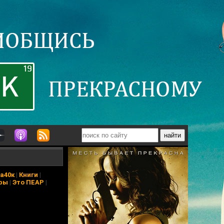
а40к
|
Книги
|
ры
|
Это ПЕАР
|