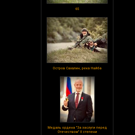
65
Остров Сахалин, река Найба
Медаль ордена "За заслуги перед
Отечеством" II степени