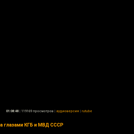
01:08:48
|
119169 просмотров
|
аудиоверсия
|
rutube
да глазами КГБ и МВД СССР