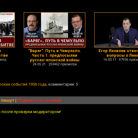
о
"Варяг". Путь в Чемульпо.
Егор Яковлев отве
итве
Часть 1: предпосылки
вопросы о Лен
мотр
русско-японской войны
16.03.17 97956 прос
24.05.21 253462 просмотра
рские события 1956 года
, комментарии: 5
 пишут
|
Поделиться ссылкой
о после проверки модератором!