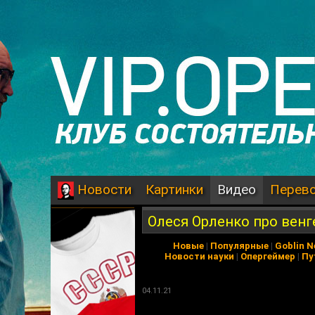
Картинки
Видео
Перев
Новости
Олеся Орленко про венг
Новые
|
Популярные
|
Goblin 
Новости науки
|
Опергеймер
|
Пу
04.11.21