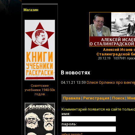
Магазин
Алексей Исаев 
Сталинградской б
20.12.19 1037981 прос
В новостях
04.11.21 13:59
Олеся Орленко про венге
Советские
учебники 1940-50х
годов
Правила
|
Регистрация
|
Поиск
|
Мне
Комментарий появится на сайте тольк
имя:
пароль:
забыл пароль?