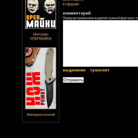
я с форума!
комментарий:
Перед цитированием выделяй нужный фрагмент т
Магазин
ОПЕРМАЙКИ
выделение
транслит
Империя ножей