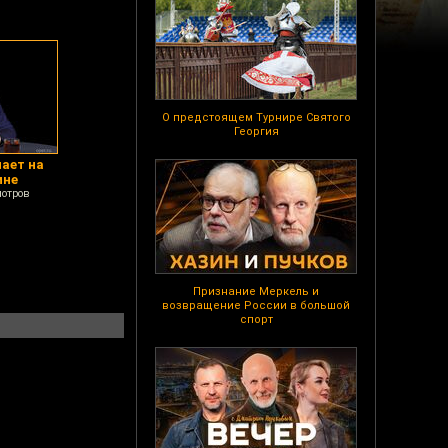
О предстоящем Турнире Святого
Георгия
чает на
ине
мотров
Признание Меркель и
возвращение России в большой
спорт