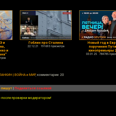
Э и
Гоблин про Сталина
Новый год в Евр
ию,
22.12.21 191693 просмотра
поручения Пути
нко и
кинопремьеры 2
ана"
03.01.25 784785 прос
тров
ПАНКИН | ВОЙНА и МИР
, комментарии: 20
 пишут
|
Поделиться ссылкой
о после проверки модератором!