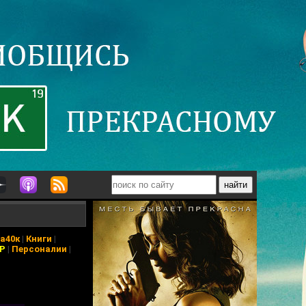
а40к
|
Книги
|
АР
|
Персоналии
|