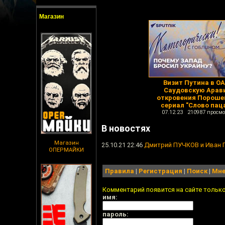
Магазин
Визит Путина в ОА
Саудовскую Арав
откровения Пороше
сериал "Слово пац
07.12.23 210987 просмо
В новостях
Магазин
25.10.21 22:46
Дмитрий ПУЧКОВ и Иван 
ОПЕРМАЙКИ
Правила
|
Регистрация
|
Поиск
|
Мне
Комментарий появится на сайте тольк
имя:
пароль: