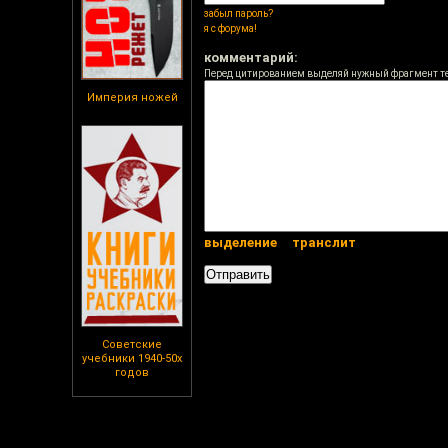
забыл пароль?
я с форума!
комментарий:
Перед цитированием выделяй нужный фрагмент т
Империя ножей
выделение
транслит
Советские
учебники 1940-50х
годов