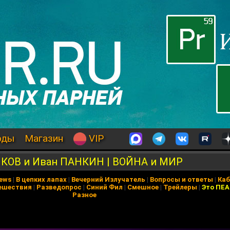
оды
Магазин
VIP
КОВ и Иван ПАНКИН | ВОЙНА и МИР
News
|
В цепких лапах
|
Вечерний Излучатель
|
Вопросы и ответы
|
Каб
ешествия
|
Разведопрос
|
Синий Фил
|
Смешное
|
Трейлеры
|
Это ПЕ
Разное