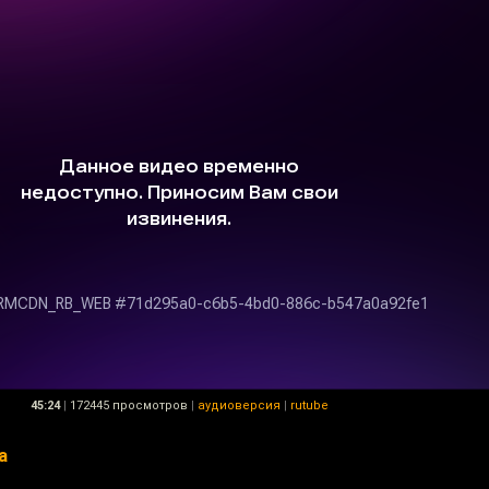
45:24
|
172445 просмотров
|
аудиоверсия
|
rutube
а