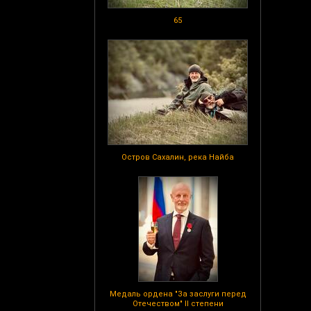
65
Остров Сахалин, река Найба
Медаль ордена "За заслуги перед
Отечеством" II степени