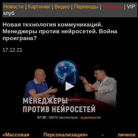
Новости
|
Картинки
|
Видео
|
Переводы
|
Магазин
|
VIP
клуб
Новая технология коммуникаций.
Менеджеры против нейросетей. Война
проиграна?
17.12.21
57:30
|
58976 просмотров
|
аудиоверсия
«Массовая Персонализация» - личное