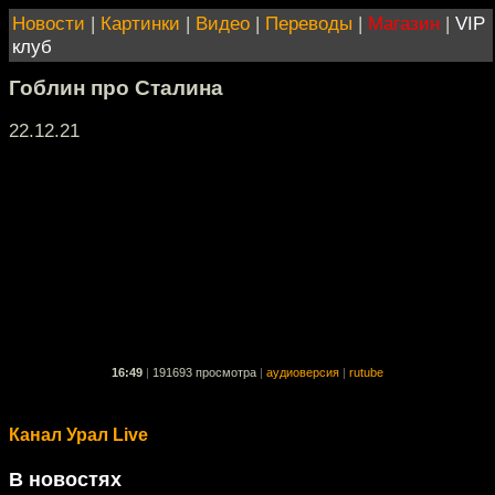
Новости
|
Картинки
|
Видео
|
Переводы
|
Магазин
|
VIP
клуб
Гоблин про Сталина
22.12.21
16:49
|
191693 просмотра
|
аудиоверсия
|
rutube
Канал Урал Live
В новостях