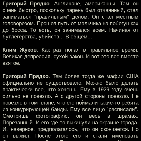
Григорий Прядко.
Англичане, американцы. Там он
очень быстро, поскольку парень был отчаянный, стал
заниматься ”правильным” делом. Он стал местным
головорезом. Прошел путь от мальчика на побегушках
до босса. То есть, он занимался всем. Начиная от
бутлегерства, убийств... В общем...
Клим Жуков.
Как раз попал в правильное время.
Великая депрессия, сухой закон. И вот это все вместе
взятое.
Григорий Прядко.
Тем более тогда же мафии США
официально не существовало. Можно было делать
практически все, что хочешь. Ему в 1929 году очень
сильно не повезло. А с другой стороны повезло. Не
повезло в том плане, что его поймали какие-то ребята
из конкурирующей банды. Ему все лицо ”расписали”.
Смотришь фотографию, он весь в шрамах.
Порезанный. И его где-то выкинули на окраине города.
И, наверное, предполагалось, что он скончается. Но
он выжил. После этого его и стали именовать