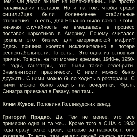
чем? Он делал акцент на налаживании... Не просто
налаживании поставок. Но и на том, чтобы среди
сицилийцев были более-менее стабильные
отношения. То есть, для Бонанно было важно, чтобы
никакая случайность не вмешалась в процесс
поставок наркотиков в Америку. Почему считался
грязным этот бизнес для американской мафии?
Здесь причина кроется исключительно в потере
респектабельности. То есть... Это одна из основных
причин. То есть, на тот момент времени, 1940-е, 1950-
е годы, гангстеры, это были такие селебрити.
Знаменитости практически. С ними можно было
дружить. С ними можно было ходить в рестораны. С
ними можно было ходить на вечеринки. Фрэнк
Синатра приезжал в Гавану, пел там...
Клим Жуков.
Половина Голливудских звезд.
Григорий Прядко.
Да. Тем не менее, это все
примерно одна и та же... Кроме того в США с 1930
года сразу резко сроки, которые за наркосбыт, они
взлетели. То есть, там начали людей сажать вплоть