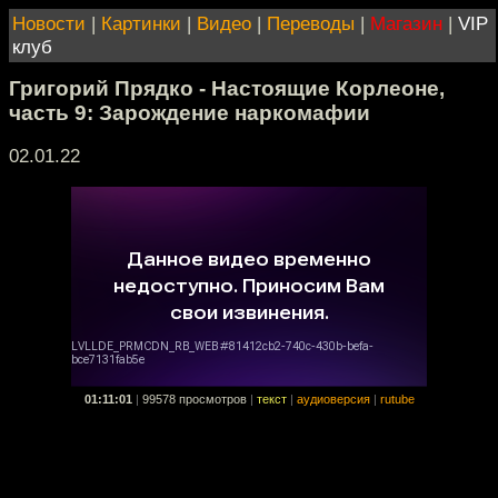
Новости
|
Картинки
|
Видео
|
Переводы
|
Магазин
|
VIP
клуб
Григорий Прядко - Настоящие Корлеоне,
часть 9: Зарождение наркомафии
02.01.22
01:11:01
|
99578 просмотров
|
текст
|
аудиоверсия
|
rutube