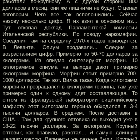
работали по-крупному. А с другой стороны 800
долларов в месяц, они же лишними не будут. О ценах
поговорим. Чего все так всполошились. Сейчас
назову несколько цифр. Я их взял в основном из...
Тут откопал доклад Парламентской комиссии
Итальянской республики. По поводу наркомафии.
Сведения там на середину 1970-х годов приводятся.
В Леванте. Опиум продавали... Следим за
возрастанием цифр. Примерно по 50-70 долларов за
килограмм. Из опиума синтезируют морфин. 10
килограммов опиума на выходе дают примерно
килограмм морфина. Морфин стоит примерно 700-
1000 долларов. Так вот. Вилка такая. Когда килограмм
морфина превращался в килограмм героина, там уже
примерно один к одному идет составляющая. То
оптом из французской лаборатории сицилийскому
мафисту этот килограмм героина обходился в 3-4
тысячи долларов. В среднем. После доставки в
США... Там для крупного оптовика он выходил уже в
18-22 тысячи долларов. За килограмм. Крупный
оптовик, как правило, работал... Я самую длинную
цепочку говорю. Варианты же разные были. Крупный