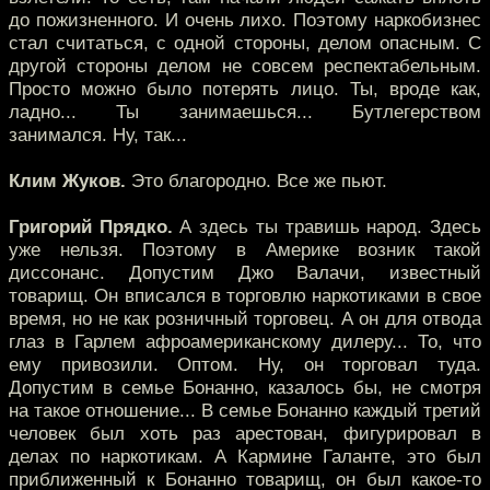
до пожизненного. И очень лихо. Поэтому наркобизнес
стал считаться, с одной стороны, делом опасным. С
другой стороны делом не совсем респектабельным.
Просто можно было потерять лицо. Ты, вроде как,
ладно... Ты занимаешься... Бутлегерством
занимался. Ну, так...
Клим Жуков.
Это благородно. Все же пьют.
Григорий Прядко.
А здесь ты травишь народ. Здесь
уже нельзя. Поэтому в Америке возник такой
диссонанс. Допустим Джо Валачи, известный
товарищ. Он вписался в торговлю наркотиками в свое
время, но не как розничный торговец. А он для отвода
глаз в Гарлем афроамериканскому дилеру... То, что
ему привозили. Оптом. Ну, он торговал туда.
Допустим в семье Бонанно, казалось бы, не смотря
на такое отношение... В семье Бонанно каждый третий
человек был хоть раз арестован, фигурировал в
делах по наркотикам. А Кармине Галанте, это был
приближенный к Бонанно товарищ, он был какое-то