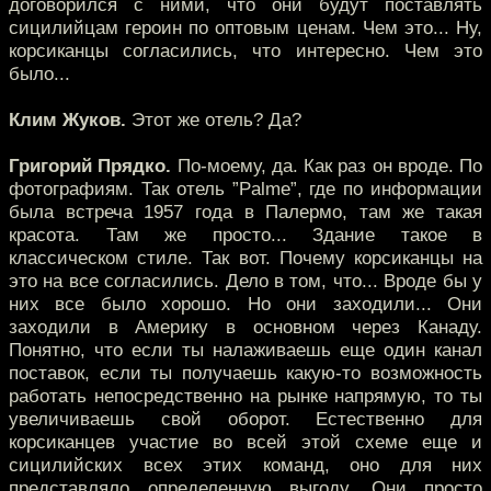
договорился с ними, что они будут поставлять
сицилийцам героин по оптовым ценам. Чем это... Ну,
корсиканцы согласились, что интересно. Чем это
было...
Клим Жуков.
Этот же отель? Да?
Григорий Прядко.
По-моему, да. Как раз он вроде. По
фотографиям. Так отель ”Palme”, где по информации
была встреча 1957 года в Палермо, там же такая
красота. Там же просто... Здание такое в
классическом стиле. Так вот. Почему корсиканцы на
это на все согласились. Дело в том, что... Вроде бы у
них все было хорошо. Но они заходили... Они
заходили в Америку в основном через Канаду.
Понятно, что если ты налаживаешь еще один канал
поставок, если ты получаешь какую-то возможность
работать непосредственно на рынке напрямую, то ты
увеличиваешь свой оборот. Естественно для
корсиканцев участие во всей этой схеме еще и
сицилийских всех этих команд, оно для них
представляло определенную выгоду. Они просто