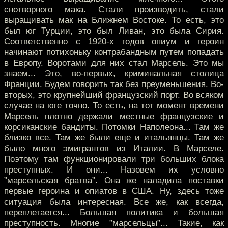
снотворного мака. Стали производить, стали
выращивать мак на Ближнем Востоке. То есть, это
был юг Турции, это был Ливан, это была Сирия.
Соответственно с 1920-х годов опиум и героин
начинают потихоньку контрабандным путем попадать
в Европу. Воротами для них стал Марсель. Это мы
знаем... Это, во-первых, криминальная столица
Франции. Будем говорить так без преуменьшения. Во-
вторых, это крупнейший французский порт. Во всяком
случае на юге точно. То есть, на тот момент времени
Марсель плотно держали местные французские и
корсиканские бандиты. Потомки Наполеона... Там же
близко все. Там же были еще и итальянцы. Там же
было много эмигрантов из Италии. В Марселе.
Поэтому там функционировали три больших блока
преступных. И они... Назовем их условно
”марсельская братва”. Она же наладила поставки
первые героина и опиатов в США. Ну, здесь тоже
ситуация была интересная. Все же, как всегда,
переплетается... Большая политика и большая
преступность. Многие ”марсельцы”... Такие, как