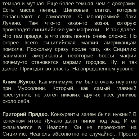
темная и мутная. Еще более темная, чем с докерами.
Есть масса легенд. Шелковые платки, которые
сбрасывают с самолетов. С монограммой Лаки
Лучано. Там что-то какая-то возня, которую
производят сицилийские уже мафиози... И так далее.
Что там правда, а что ложь понять очень сложно. Но
скорее всего сицилийская мафия американцам
помогла. Поскольку сразу после того, как Сицилию
занимают американцы некоторые боссы мафии
почему-то становятся мэрами городов. Ну, и так
далее. Приходят во власть. На определенном уровне.
Клим Жуков.
Как минимум, им было очень неуютно
при Муссолини. Который, как самый главный
преступник, не хотел никаких других преступников
около себя.
Григорий Прядко.
Конкуренты зачем были нужны? В
конечном итоге Лучано дают пинок под зад. И он
оказывается в Неаполе. Он не переезжает на
Сицилию. Неаполь абсолютно не случайно... Просто