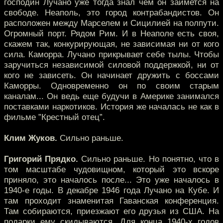
господин Лучано уже тогда знал чем он займется на
свободе. Неаполь, это город контрабандистов. Он
расположен между Марселем и Сицилией на полпути.
Огромный порт. Рядом Рим. И в Неаполе есть своя,
скажем так, конкурирующая, не зависимая ни от кого
сила. Каморра. Лучано прикрывает себе тылы. Чтобы
заручиться независимой силовой поддержкой, ни от
кого не зависеть. Он начинает дружить с боссами
Каморры. Одновременно он по своим старым
каналам... Он ведь еще будучи в Америке занимался
поставками наркотиков. История же началась не как в
фильме ”Крестный отец”.
Клим Жуков.
Сильно раньше.
Григорий Прядко.
Сильно раньше. Но понятно, что в
том масштабе чудовищном, который это вскоре
приняло, это началось после... Это уже началось в
1940-е годы. В декабре 1946 года Лучано на Кубе. И
там проходит знаменитая Гаванская конференция.
Там собираются, приезжают его друзья из США. На
подарки ему скидываются. Для конца 1940-х годов