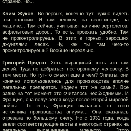
странно. Но...
Клим Жуков.
Во-первых, конечно тут нужно видеть
эти колонии. Я там пешком, на велосипеде, на
машине... Там сейчас, учитывая наличие вертолетов,
асфальтовых дорог... То есть, проехать удобно. Там
не проконтролируешь. В этих в горных, заросших
джунглями лесах. Ну, как ты там чего-то
проконтролируешь? Вообще нереально.
Григорий Прядко.
Хоть выращивай, хоть что там
делай. Туда не добраться постороннему человеку. В
тем места. Но тут-то смысл еще в чем? Опиаты, они
конечно использовались для производства вполне
легальных препаратов. Кодеин тот же самый. Все
равно на тот момент это считалось необходимым. И
Франция, она получается когда после Второй мировой
войны... То есть, Франция оказалась от этого
источника производства опиума... Она оказалась
отрезана по большому счету. Но с 1931 года, когда
ввели соответствующие квоты в некоторых странах на
легальное выращивание млечного... Этого