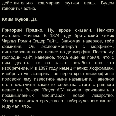
действительно кошмарная жуткая вещь. Будем
говорить честно.
Клим Жуков.
Да.
Григорий Прядко.
Ну, вроде сказали. Немного
истории. Начнем. В 1874 году британский химик
Чарльз Ромли Элдер Райт... Знакомая, наверное, тебе
фамилия. Он, экспериментируя с морфином,
синтезировал новое вещество диаморфин. Поскольку
господин Райт, наверное, тогда еще не понял, что с
ним делать, то он как-то позабыл про это
изобретение. И в 1897 году немец Феликс Хоффмман,
изобретатель аспирина, он переоткрыл диаморфин и
присвоил ему известное ныне называние. Наверное
его впечатлили какие-то свойства этого страшного
вещества. Вскоре ”Bayer AG” начала производить в
промышленных масштабах новое лекарство.
Хоффманн искал средство от туберкулезного кашля.
И думал, что...