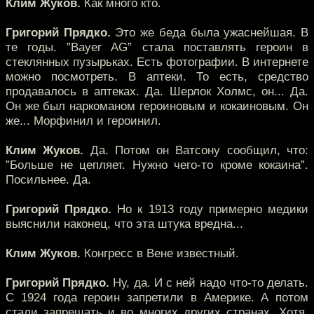
Клим Жуков.
Как много кто.
Григорий Прядко.
Это же беда была ужаснейшая. В
те годы. ”Bayer AG” стала поставлять героин в
стеклянных пузырьках. Есть фотографии. В интернете
можно посмотреть. В аптеки. То есть, средство
продавалось в аптеках. Да. Шерлок Холмс, он... Да.
Он же был наркоманом героиновым и кокаиновым. Он
же... Морфинил и героинил.
Клим Жуков.
Да. Потом он Ватсону сообщил, что:
”Больше не цепляет. Нужно чего-то кроме кокаина”.
Посильнее. Да.
Григорий Прядко.
Но к 1913 году примерно медики
выяснили наконец, что эта штука вредна...
Клим Жуков.
Конгресс в Вене известный.
Григорий Прядко.
Ну, да. И с ней надо что-то делать.
С 1924 года героин запретили в Америке. А потом
стали запрещать и во многих других странах. Хотя,