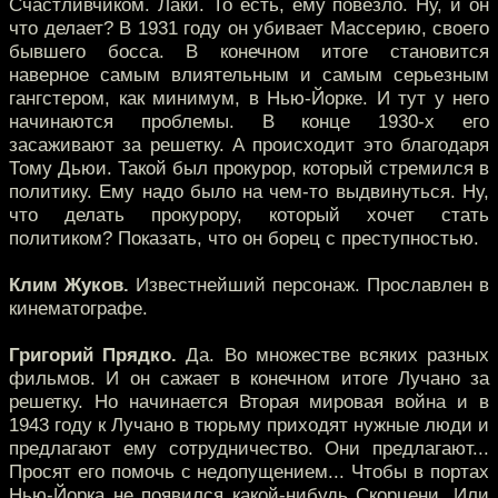
Счастливчиком. Лаки. То есть, ему повезло. Ну, и он
что делает? В 1931 году он убивает Массерию, своего
бывшего босса. В конечном итоге становится
наверное самым влиятельным и самым серьезным
гангстером, как минимум, в Нью-Йорке. И тут у него
начинаются проблемы. В конце 1930-х его
засаживают за решетку. А происходит это благодаря
Тому Дьюи. Такой был прокурор, который стремился в
политику. Ему надо было на чем-то выдвинуться. Ну,
что делать прокурору, который хочет стать
политиком? Показать, что он борец с преступностью.
Клим Жуков.
Известнейший персонаж. Прославлен в
кинематографе.
Григорий Прядко.
Да. Во множестве всяких разных
фильмов. И он сажает в конечном итоге Лучано за
решетку. Но начинается Вторая мировая война и в
1943 году к Лучано в тюрьму приходят нужные люди и
предлагают ему сотрудничество. Они предлагают...
Просят его помочь с недопущением... Чтобы в портах
Нью-Йорка не появился какой-нибудь Скорцени. Или