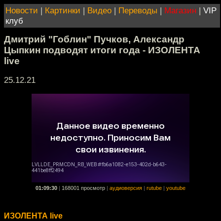
Новости
|
Картинки
|
Видео
|
Переводы
|
Магазин
|
VIP
клуб
Дмитрий "Гоблин" Пучков, Александр
Цыпкин подводят итоги года - ИЗОЛЕНТА
live
25.12.21
01:09:30
|
168001 просмотр
|
аудиоверсия
|
rutube
|
youtube
ИЗОЛЕНТА live