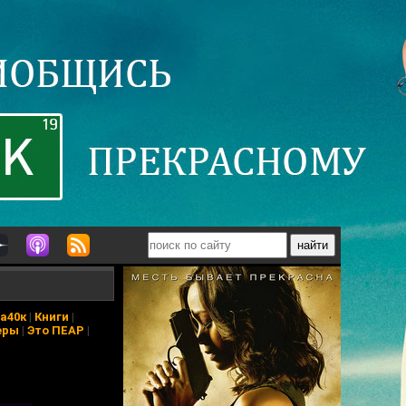
а40к
|
Книги
|
еры
|
Это ПЕАР
|