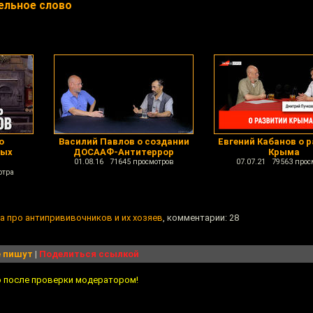
ельное слово
о
Василий Павлов о создании
Евгений Кабанов о 
вых
ДОСААФ-Антитеррор
Крыма
01.08.16 71645 просмотров
07.07.21 79563 прос
отра
 про антипрививочников и их хозяев
, комментарии: 28
 пишут
|
Поделиться ссылкой
о после проверки модератором!