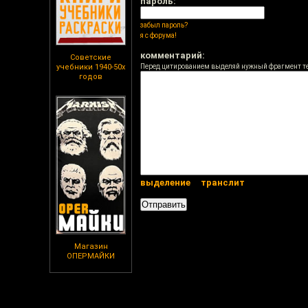
пароль:
забыл пароль?
я с форума!
комментарий:
Советские
учебники 1940-50х
Перед цитированием выделяй нужный фрагмент т
годов
выделение
транслит
Магазин
ОПЕРМАЙКИ