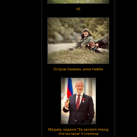
65
Остров Сахалин, река Найба
Медаль ордена "За заслуги перед
Отечеством" II степени