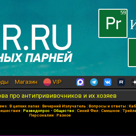
оды
Магазин
VIP
ва про антипрививочников и их хозяев
News
|
В цепких лапах
|
Вечерний Излучатель
|
Вопросы и ответы
|
Каб
тешествия
|
Разведопрос
-
Общество
|
Синий Фил
|
Смешное
|
Трейл
Персоналии
|
Разное