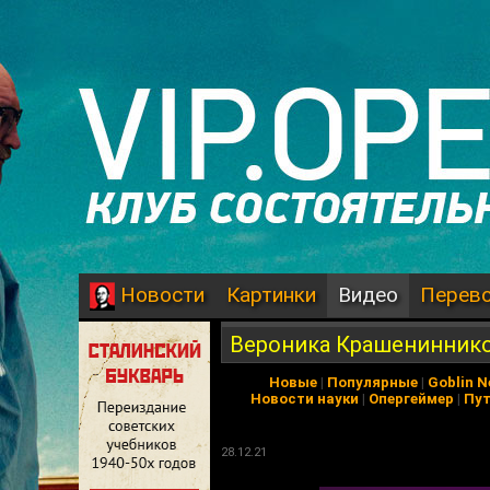
Картинки
Видео
Перев
Новости
Вероника Крашениннико
Новые
|
Популярные
|
Goblin 
Новости науки
|
Опергеймер
|
Пу
28.12.21