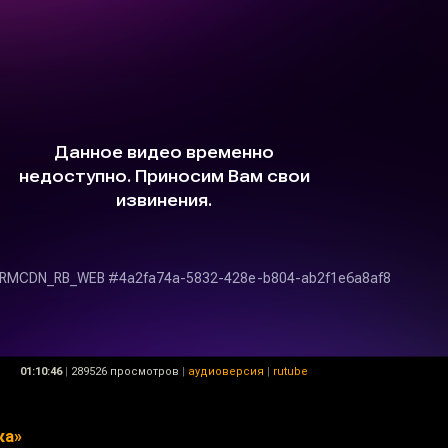
01:10:46
|
289526 просмотров
|
аудиоверсия
|
rutube
ка»