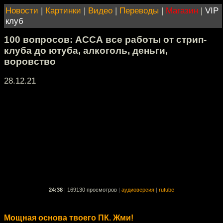
Новости
|
Картинки
|
Видео
|
Переводы
|
Магазин
|
VIP
клуб
100 вопросов: АССА все работы от стрип-
клуба до ютуба, алкоголь, деньги,
воровство
28.12.21
24:38
|
169130 просмотров
|
аудиоверсия
|
rutube
Мощная основа твоего ПК. Жми!