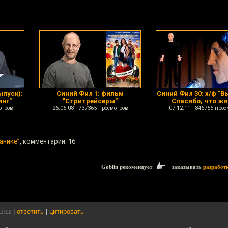
ыпуск):
Синий Фил 1: фильм
Синий Фил 30: х/ф "В
инг"
"Стритрейсеры"
Спасибо, что жи
отров
26.05.08 737365 просмотров
07.12.11 846756 прос
анике”
, комментарии: 16
Goblin рекомендует
заказывать
разработ
|
ответить
|
цитировать
11:12