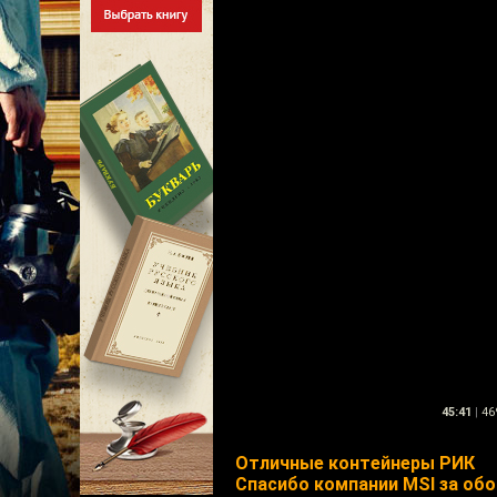
45:41
|
46
Отличные контейнеры РИК
Спасибо компании MSI за об