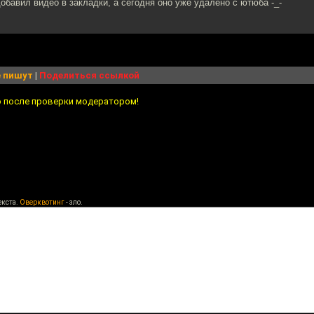
обавил видео в закладки, а сегодня оно уже удалено с ютюба -_-
 пишут
|
Поделиться ссылкой
о после проверки модератором!
екста.
Оверквотинг
- зло.