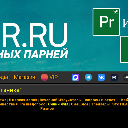
оды
Магазин
VIP
итанике”
News
|
В цепких лапах
|
Вечерний Излучатель
|
Вопросы и ответы
|
Каб
ешествия
|
Разведопрос
|
Синий Фил
|
Смешное
|
Трейлеры
|
Это ПЕ
Разное