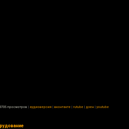
9705 просмотров
|
аудиоверсия
|
вконтакте
|
rutube
|
дзен
|
youtube
орудование