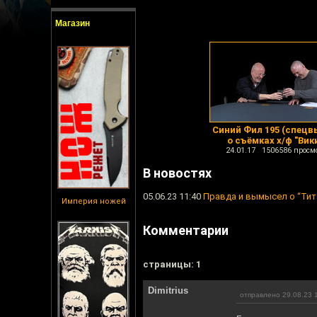
Магазин
Синий Фил 195 (спецв
о съёмках х/ф "Вик
24.01.17 1506586 просм
В новостях
05.06.23 11:40
Правда и вымысел о “Тит
Империя ножей
Комментарии
cтраницы: 1
Dimitrius
отправлено 29.08.23 