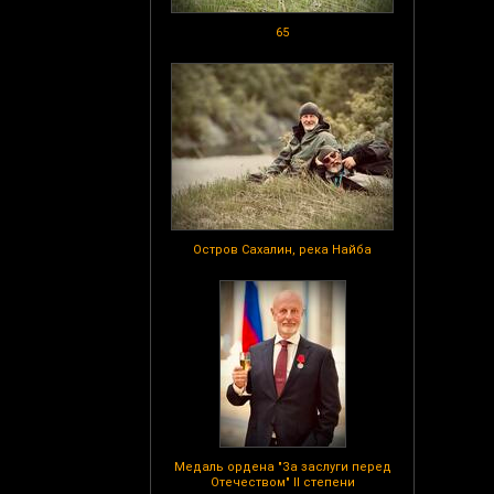
65
Остров Сахалин, река Найба
Медаль ордена "За заслуги перед
Отечеством" II степени