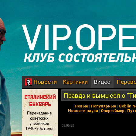
Картинки
Видео
Перев
Новости
Правда и вымысел о “Т
Новые
|
Популярные
|
Goblin 
Новости науки
|
Опергеймер
|
Пут
05.06.23