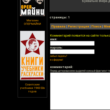
Буквально вчера д
cтраницы: 1
Магазин
ОПЕРМАЙКИ
Правила
|
Регистрация
|
Поиск
|
Мне
Комментарий появится на сайте тольк
имя:
пароль:
забыл пароль?
я с форума!
комментарий:
Перед цитированием выделяй нужный фрагмент т
Советские
учебники 1940-50х
годов