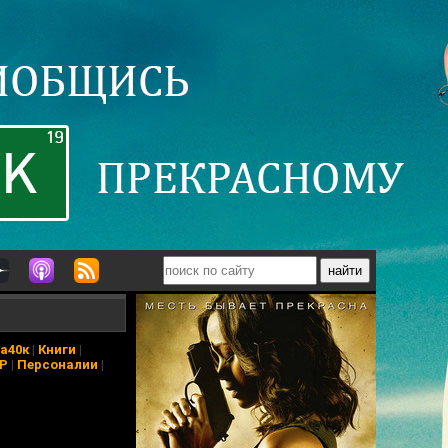
а40к
|
Книги
|
АР
|
Персоналии
|