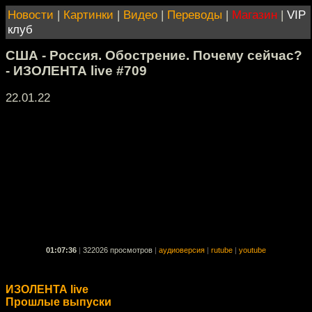
Новости
|
Картинки
|
Видео
|
Переводы
|
Магазин
|
VIP
клуб
США - Россия. Обострение. Почему сейчас?
- ИЗОЛЕНТА live #709
22.01.22
01:07:36
|
322026 просмотров
|
аудиоверсия
|
rutube
|
youtube
ИЗОЛЕНТА live
Прошлые выпуски