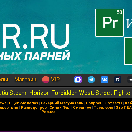
оды
Магазин
VIP
а Steam, Horizon Forbidden West, Street Fighter
News
|
В цепких лапах
|
Вечерний Излучатель
|
Вопросы и ответы
|
Каб
ешествия
|
Разведопрос
|
Синий Фил
|
Смешное
|
Трейлеры
|
Это ПЕ
Разное