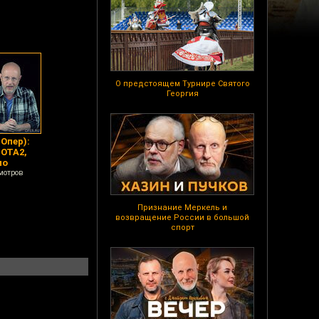
О предстоящем Турнире Святого
Георгия
Опер):
DOTA2,
мо
мотров
Признание Меркель и
возвращение России в большой
спорт