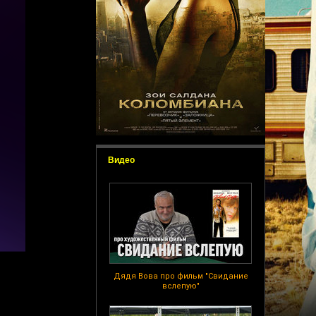
Видео
Дядя Вова про фильм "Свидание
вслепую"