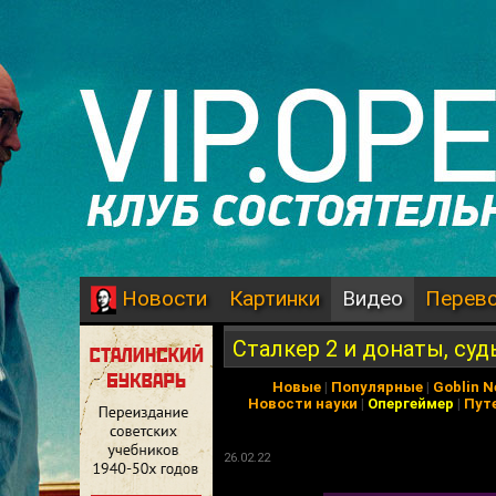
Картинки
Видео
Перев
Новости
Сталкер 2 и донаты, судьб
Новые
|
Популярные
|
Goblin 
Новости науки
|
Опергеймер
|
Пут
26.02.22