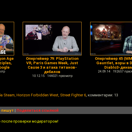
gon Age
Опергеймер 79: PlayStation
Опергеймер 45 (ММ
ciples,
VR, Paris Games Week, Just
Gauntlet, воры в 
oogle
Cause 3 и атака титанов-
Diablo3-дина
отр
дебилов
24.09.14 192657 прос
10.12.15 144021 просмотр
 Steam, Horizon Forbidden West, Street Fighter 6
, комментарии: 13
 пишут
|
Поделиться ссылкой
о после проверки модератором!