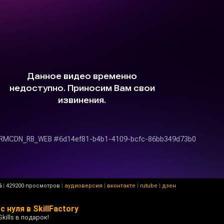
6
|
429200 просмотров
|
аудиоверсия
|
вконтакте
|
rutube
|
дзен
 нуля в SkillFactory
Skills в подарок!