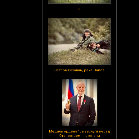
65
Остров Сахалин, река Найба
Медаль ордена "За заслуги перед
Отечеством" II степени