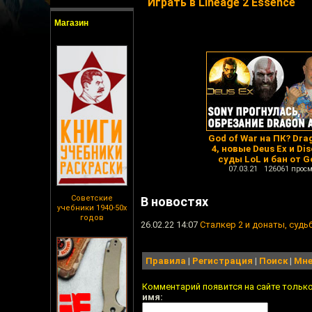
Играть в Lineage 2 Essence
Магазин
God of War на ПК? Dra
4, новые Deus Ex и Dis
суды LoL и бан от G
07.03.21 126061 просм
Советские
В новостях
учебники 1940-50х
годов
26.02.22 14:07
Сталкер 2 и донаты, судьба
Правила
|
Регистрация
|
Поиск
|
Мне
Комментарий появится на сайте тольк
имя: