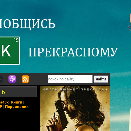
 6
а40к
|
Книги
|
АР
|
Персоналии
|