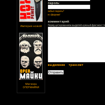
пароль:
забыл пароль?
я с форума!
комментарий:
Перед цитированием выделяй нужный фрагмент т
Империя ножей
выделение
транслит
Магазин
ОПЕРМАЙКИ