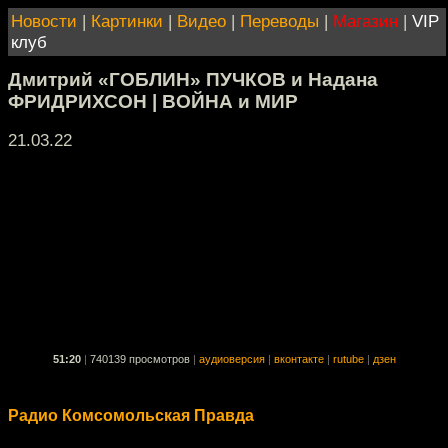
Новости
|
Картинки
|
Видео
|
Переводы
|
Магазин
|
VIP
клуб
Дмитрий «ГОБЛИН» ПУЧКОВ и Надана
ФРИДРИХСОН | ВОЙНА и МИР
21.03.22
51:20
|
740139 просмотров
|
аудиоверсия
|
вконтакте
|
rutube
|
дзен
Радио Комсомольская Правда