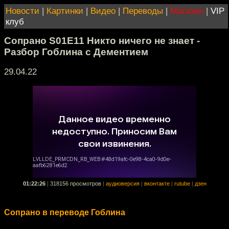
Новости
|
Картинки
|
Видео
|
Переводы
|
Магазин
|
VIP
клуб
Сопрано S01E11 Никто ничего не знает -
Разбор Гоблина с Дементием
29.04.22
01:22:26
|
318156 просмотров
|
аудиоверсия
|
вконтакте
|
rutube
|
дзен
Сопрано в переводе Гоблина