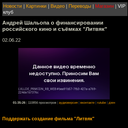
Новости
|
Картинки
|
Видео
|
Переводы
|
Магазин
|
VIP
клуб
Андрей Шальопа о финансировании
российского кино и съёмках "Литвяк"
02.06.22
01:35:26
|
110856 просмотров
|
аудиоверсия
|
вконтакте
|
rutube
|
дзен
Поддержать создание фильма "Литвяк"