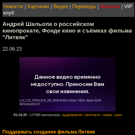
Новости
|
Картинки
|
Видео
|
Переводы
|
Магазин
|
VIP
клуб
Андрей Шальопа о российском
кинопрокате, Фонде кино и съёмках фильма
"Литвяк"
22.06.23
01:14:20
|
127389 просмотров
|
аудиоверсия
|
вконтакте
|
rutube
|
дзен
Поддержать создание фильма Литвяк