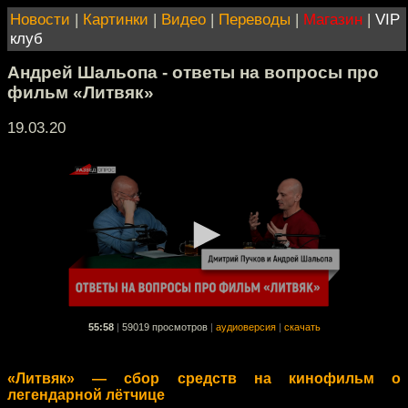
Новости
|
Картинки
|
Видео
|
Переводы
|
Магазин
|
VIP
клуб
Андрей Шальопа - ответы на вопросы про
фильм «Литвяк»
19.03.20
55:58
|
59019 просмотров
|
аудиоверсия
|
скачать
«Литвяк» — сбор средств на кинофильм о
легендарной лётчице