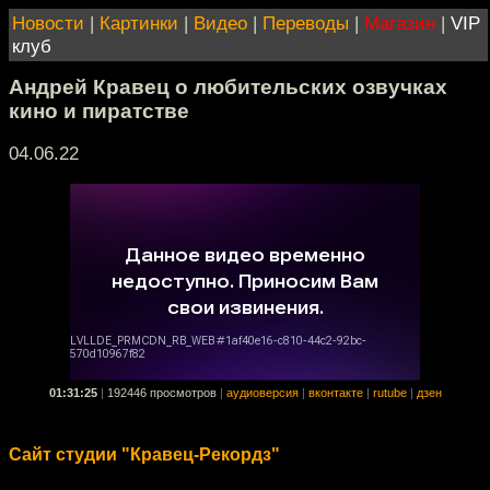
Новости
|
Картинки
|
Видео
|
Переводы
|
Магазин
|
VIP
клуб
Андрей Кравец о любительских озвучках
кино и пиратстве
04.06.22
01:31:25
|
192446 просмотров
|
аудиоверсия
|
вконтакте
|
rutube
|
дзен
Сайт студии "Кравец-Рекордз"