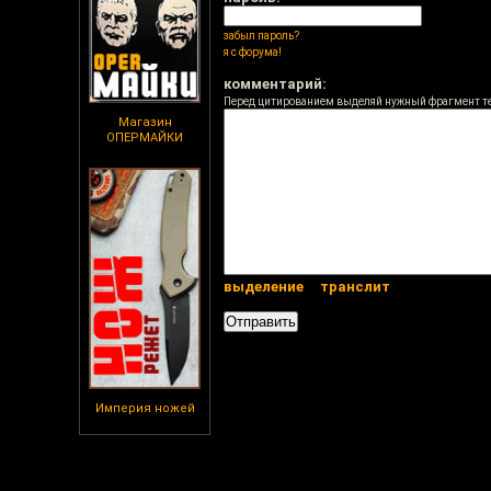
забыл пароль?
я с форума!
комментарий:
Перед цитированием выделяй нужный фрагмент т
Магазин
ОПЕРМАЙКИ
выделение
транслит
Империя ножей