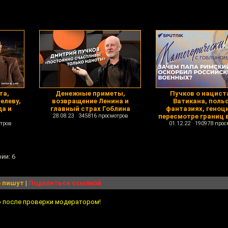
та,
Денежные приметы,
Пучков о нацист
елеву,
возвращение Ленина и
Ватикана, поль
да и
главный страх Гоблина
фантазиях, геноц
28.08.23 345816 просмотров
пересмотре границ 
тров
01.12.22 190978 прос
ии: 6
 пишут
|
Поделиться ссылкой
о после проверки модератором!