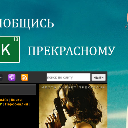
а40к
|
Книги
|
АР
|
Персоналии
|