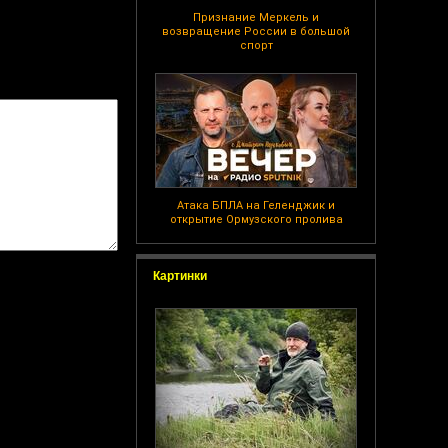
Признание Меркель и
возвращение России в большой
спорт
Атака БПЛА на Геленджик и
открытие Ормузского пролива
Картинки