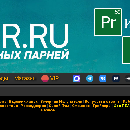
оды
Магазин
VIP
News
|
В цепких лапах
|
Вечерний Излучатель
|
Вопросы и ответы
|
Каб
ешествия
|
Разведопрос
|
Синий Фил
|
Смешное
|
Трейлеры
|
Это ПЕ
Разное