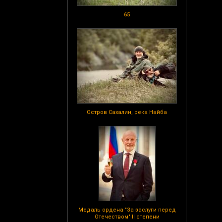
65
Остров Сахалин, река Найба
Медаль ордена "За заслуги перед
Отечеством" II степени