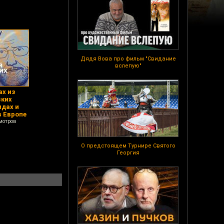
Дядя Вова про фильм "Свидание
вслепую"
ах из
ских
идах и
в Европе
мотров
О предстоящем Турнире Святого
Георгия