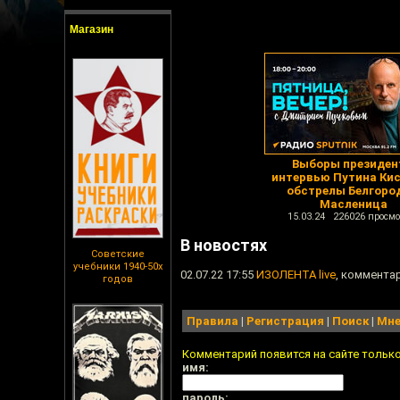
Магазин
Выборы президен
интервью Путина Кис
обстрелы Белгоро
Масленица
15.03.24 226026 просмо
В новостях
Советские
учебники 1940-50х
02.07.22 17:55
ИЗОЛЕНТА live
, комментар
годов
Правила
|
Регистрация
|
Поиск
|
Мне
Комментарий появится на сайте тольк
имя:
пароль: