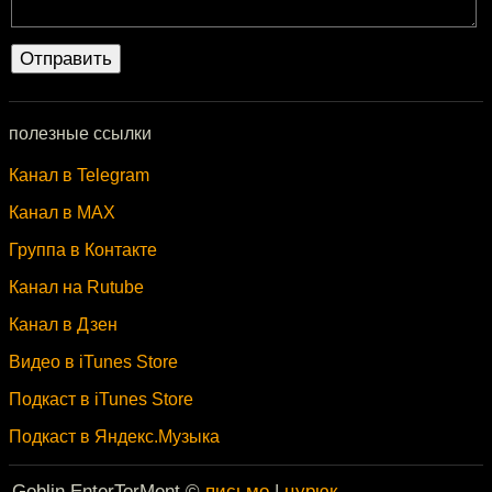
полезные ссылки
Канал в Telegram
Канал в MAX
Группа в Контакте
Канал на Rutube
Канал в Дзен
Видео в iTunes Store
Подкаст в iTunes Store
Подкаст в Яндекс.Музыка
Goblin EnterTorMent ©
письмо
|
цурюк