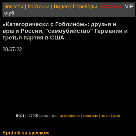
Новости
|
Картинки
|
Видео
|
Переводы
|
Магазин
|
VIP
клуб
«Категорически с Гоблином»: друзья и
враги России, "самоубийство" Германии и
третья партия в США
28.07.22
54:11
|
127405 просмотров
|
аудиоверсия
|
вконтакте
|
rutube
|
дзен
Sputnik на русском