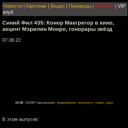
Новости
|
Картинки
|
Видео
|
Переводы
|
Магазин
|
VIP
клуб
Синий Фил 435: Конор Макгрегор в кино,
акцент Мэрилин Монро, гонорары звёзд
07.08.22
16:48
|
263357 просмотров
|
аудиоверсия
|
вконтакте
|
rutube
|
дзен
В этом выпуске: