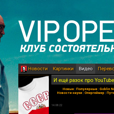
Картинки
Видео
Перев
Новости
И ещё разок про YouTub
Новые
|
Популярные
|
Goblin 
Новости науки
|
Опергеймер
|
Пут
14.08.22