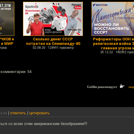
ЧКОВ и
Сколько денег СССР
Реформаторы ООН из
 и МИР
потратил на Олимпиаду-80
религиозная война 
тров
02.08.20 124991 просмотр
главная угроза 
29.12.22 180392 про
, комментарии: 54
Goblin рекомендует
соз
|
ответить
|
цитировать
15:44
ься со всем этим американским безобразием!!!