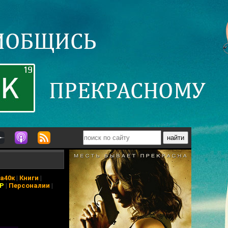
а40к
|
Книги
|
АР
|
Персоналии
|