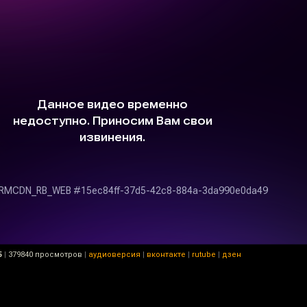
5
|
379840 просмотров
|
аудиоверсия
|
вконтакте
|
rutube
|
дзен