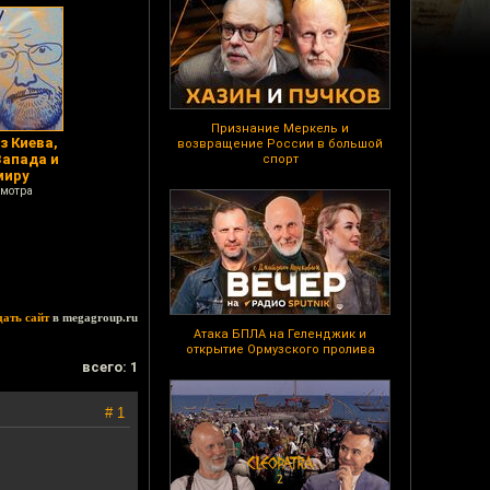
Признание Меркель и
 Киева,
возвращение России в большой
Запада и
спорт
миру
смотра
дать сайт
в megagroup.ru
Атака БПЛА на Геленджик и
открытие Ормузского пролива
всего: 1
# 1