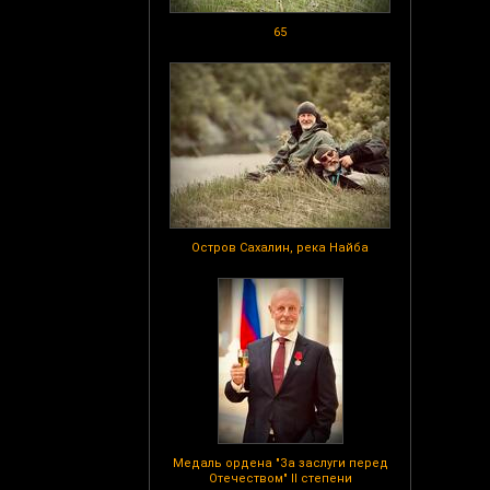
65
Остров Сахалин, река Найба
Медаль ордена "За заслуги перед
Отечеством" II степени