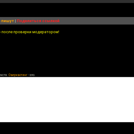
 пишут
|
Поделиться ссылкой
о после проверки модератором!
екста.
Оверквотинг
- зло.