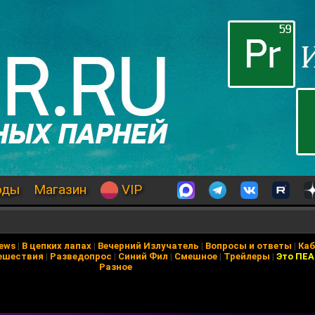
оды
Магазин
VIP
e
News
|
В цепких лапах
|
Вечерний Излучатель
|
Вопросы и ответы
|
Каб
ешествия
|
Разведопрос
|
Синий Фил
|
Смешное
|
Трейлеры
|
Это ПЕ
Разное