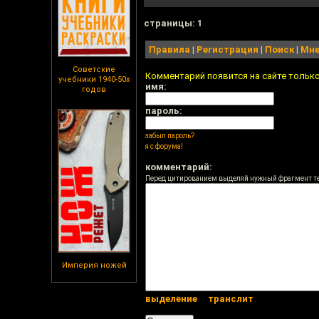
cтраницы: 1
Правила
|
Регистрация
|
Поиск
|
Мне
Советские
Комментарий появится на сайте тольк
учебники 1940-50х
имя:
годов
пароль:
забыл пароль?
я с форума!
комментарий:
Перед цитированием выделяй нужный фрагмент т
Империя ножей
выделение
транслит