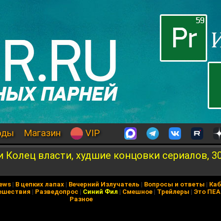
оды
Магазин
VIP
и Колец власти, худшие концовки сериалов, 3
News
|
В цепких лапах
|
Вечерний Излучатель
|
Вопросы и ответы
|
Каб
ешествия
|
Разведопрос
|
Синий Фил
|
Смешное
|
Трейлеры
|
Это ПЕ
Разное