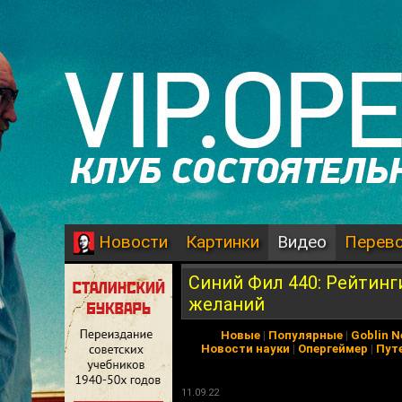
Картинки
Видео
Перев
Новости
Синий Фил 440: Рейтинг
желаний
Новые
|
Популярные
|
Goblin 
Новости науки
|
Опергеймер
|
Пут
11.09.22