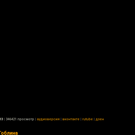
13
|
346421 просмотр
|
аудиоверсия
|
вконтакте
|
rutube
|
дзен
Гоблина