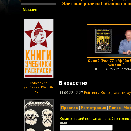
Элитные ролики Гоблина по 
Магазин
Синий Фил 77: х/ф "З
реванш"
09.01.14 227223 просм
В новостях
Советские
учебники 1940-50х
годов
11.09.22 12:27
Рейтинги Колец власти, х
Правила
|
Регистрация
|
Поиск
|
Мне
Комментарий появится на сайте тольк
имя: