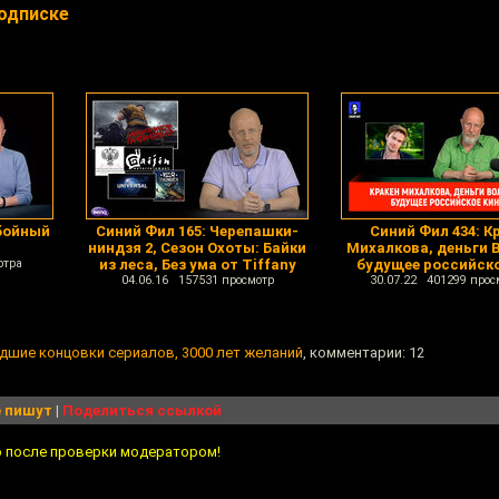
подписке
абойный
Синий Фил 165: Черепашки-
Синий Фил 434: К
ниндзя 2, Сезон Охоты: Байки
Михалкова, деньги 
отра
из леса, Без ума от Tiffany
будущее российско
04.06.16 157531 просмотр
30.07.22 401299 прос
удшие концовки сериалов, 3000 лет желаний
, комментарии: 12
 пишут
|
Поделиться ссылкой
о после проверки модератором!