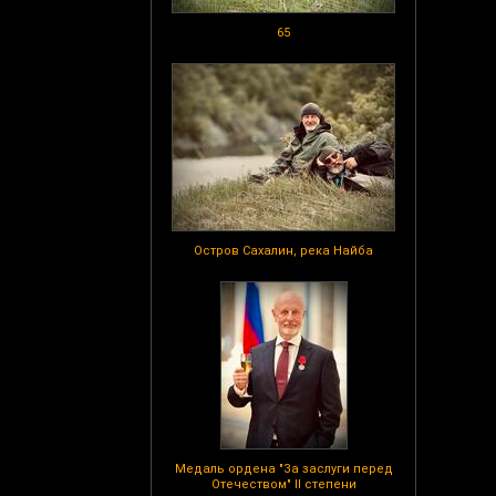
65
Остров Сахалин, река Найба
Медаль ордена "За заслуги перед
Отечеством" II степени