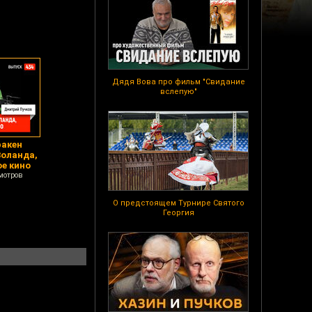
Дядя Вова про фильм "Свидание
вслепую"
ракен
Воланда,
е кино
мотров
О предстоящем Турнире Святого
Георгия