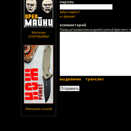
пароль:
забыл пароль?
я с форума!
комментарий:
Перед цитированием выделяй нужный фрагмент т
Магазин
ОПЕРМАЙКИ
выделение
транслит
Империя ножей