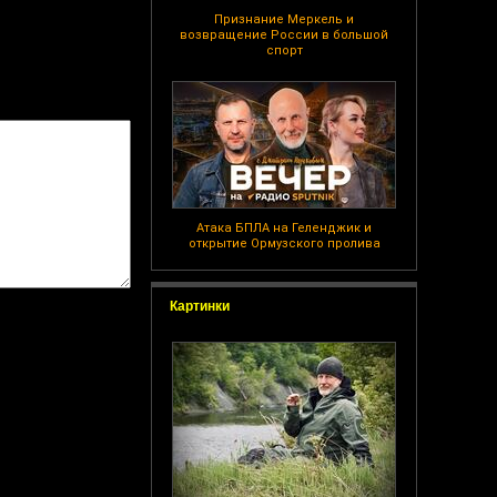
Признание Меркель и
возвращение России в большой
спорт
Атака БПЛА на Геленджик и
открытие Ормузского пролива
Картинки