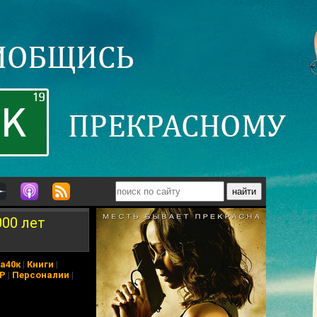
000 лет
а40к
|
Книги
|
АР
|
Персоналии
|