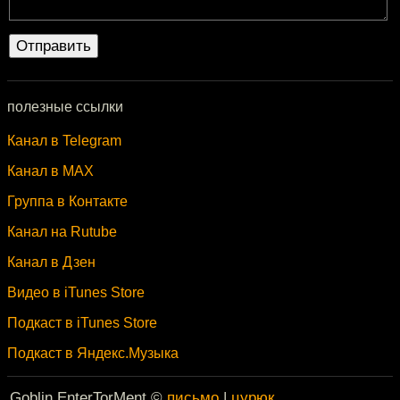
полезные ссылки
Канал в Telegram
Канал в MAX
Группа в Контакте
Канал на Rutube
Канал в Дзен
Видео в iTunes Store
Подкаст в iTunes Store
Подкаст в Яндекс.Музыка
Goblin EnterTorMent ©
письмо
|
цурюк