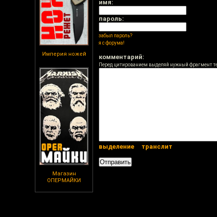
имя:
пароль:
забыл пароль?
я с форума!
Империя ножей
комментарий:
Перед цитированием выделяй нужный фрагмент т
выделение
транслит
Магазин
ОПЕРМАЙКИ