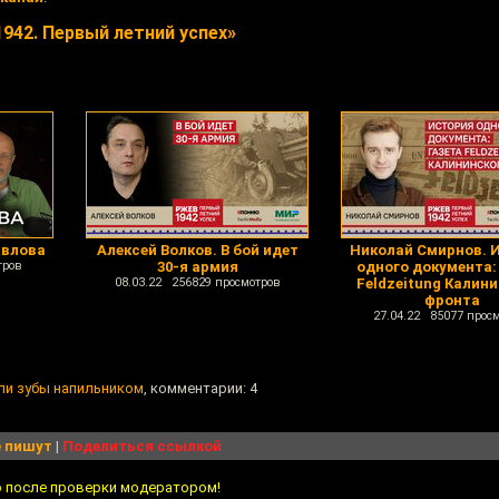
942. Первый летний успех»
авлова
Алексей Волков. В бой идет
Николай Смирнов. 
тров
30-я армия
одного документа:
08.03.22 256829 просмотров
Feldzeitung Калин
фронта
27.04.22 85077 прос
ли зубы напильником
, комментарии: 4
 пишут
|
Поделиться ссылкой
о после проверки модератором!