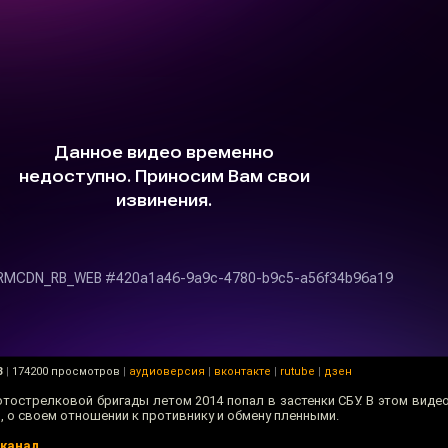
3
|
174200 просмотров
|
аудиоверсия
|
вконтакте
|
rutube
|
дзен
отострелковой бригады летом 2014 попал в застенки СБУ. В этом виде
, о своем отношении к противнику и обмену пленными.
-канал
.