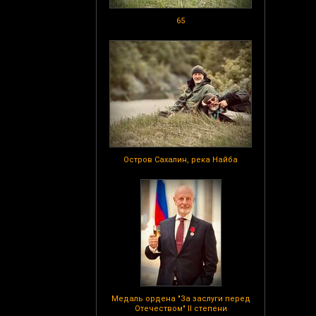
65
Остров Сахалин, река Найба
Медаль ордена "За заслуги перед
Отечеством" II степени