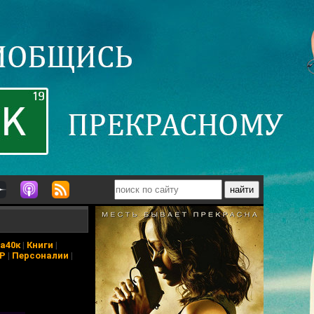
а40к
|
Книги
|
АР
|
Персоналии
|