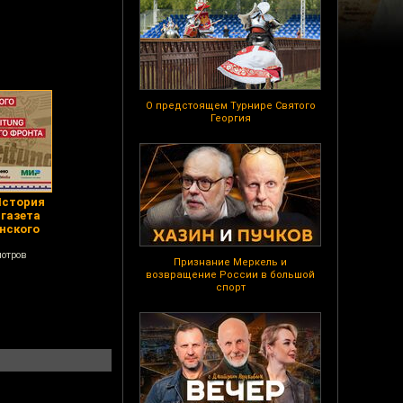
О предстоящем Турнире Святого
Георгия
История
 газета
инского
мотров
Признание Меркель и
возвращение России в большой
спорт