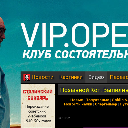
Картинки
Видео
Перев
Новости
Позывной Кот. Выпилив
Новые
|
Популярные
|
Goblin 
Новости науки
|
Опергеймер
|
Пут
04.10.22