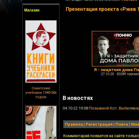
Презентация проекта «Ржев 1
Магазин
Я - защитник дома П
27.10.20 83289 просмо
Советские
учебники 1940-50х
В новостях
годов
04.10.22 19:08
Позывной Кот. Выпилива
Правила
|
Регистрация
|
Поиск
|
Мне
Комментарий появится на сайте тольк