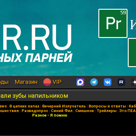
оды
Магазин
VIP
али зубы напильником
News
|
В цепких лапах
|
Вечерний Излучатель
|
Вопросы и ответы
|
Каб
ешествия
|
Разведопрос
|
Синий Фил
|
Смешное
|
Трейлеры
|
Это ПЕ
Разное
-
Я помню