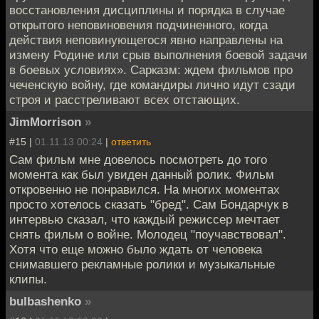
восстановления дисциплины и порядка в случае
открытого неповиновения подчиненного, когда
действия неповинующегося явно направлены на
измену Родине или срыв выполнения боевой задачи
в боевых условиях». Сарказм: ждем фильмов про
чеченскую войну, где командиры лично идут сзади
строя и расстреливают всех отстающих.
JimMorrison
»
#15 |
01.11.13 00:24
|
ответить
Сам фильм мне довелось посмотреть до того
момента как был увиден данный ролик. Фильм
откровенно не понравился. На многих моментах
просто хотелось сказать "бред". Сам Бондарчук в
интервью сказал, что каждый режиссер мечтает
снять фильм о войне. Молодец "поучавствовал".
Хотя что еще можно было ждать от человека
снимавшего рекламные ролики и музыкальные
клипы.
bulbashenko
»