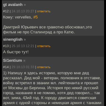
gt avalanh
»
#12 |
24.10.13 20:27
|
ответить
Кому: vervelles,
#5
Дмитрий Юрьевич все грамотно обосновал,это
фильм не про Сталинград а про Катю.
sinenglish
»
#13 |
25.10.13 12:21
|
ответить
А быстро тут!
Si1entium
»
#14 |
29.10.13 01:33
|
ответить
1) Напишу я здесь историю, которую мне дед
рассказал. Дед мой - ветеран, полковник в отставке,
войну встретил в звании мл. лейтенанта и прошел
от Москвы до Берлина. История про некий русский
город, название я не помню, хотя дед говорил... так
вот, зима, 43ий год. К городу двигается советская
армия с одной стороны и немецкая армия с танками