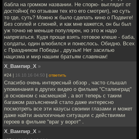
бабла на громком названии. Не спорю- выглядит от
достойно( по отзывам тех кто его смотрел), но суть
то где, суть? Можно ж было сделать кино о Подвиге!
Без соплей и слюней, и как мне кажется, он бы был
уж точно не меньше популярен, но это ж надо
напрягаться. Кудя проще взять готовое клеше - баба,
солдаты, один влюбился и понеслось. Обидно. Всех
с Праздником Победы , друзья! Нет засилью
нацизма и мир нашим братьям славянам!
Х_Вампир_Х
»
#24 |
16.10.16 04:50
|
ответить
Спасибо очень интересный обзор , часто слышал
упоминания в других видео о фильме "Сталинград"
,в основном с насмешкой , а вот теперь с таким
багажом разъяснений стало даже интересно
посмотреть все эти казусы своими глазами и может
даже найти аналогичные ситуации с действиями
героев в фильме "враг у ворот" .
Х_Вампир_Х
»