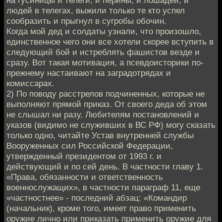
людей в телегах, выжили только те кто успел
сообразить и прыгнул в сугробы обочин.
Когда мой дед и солдаты узнали, что произошло,
единственное чего они все хотели скорее вступить в
следующий бой и истреблять фашистов везде и
сразу. Вот такая мотивация, а псевдоисторики по-
прежнему настаивают на заградотрядах и
комиссарах.
2) По поводу расстрелов подчиненных, которые не
выполняют прямой приказ. От своего деда об этом
не слышал ни разу. Любителям постановлений и
указов (видимо не служивших в ВС РФ) могу сказать
только одно, читайте Устав внутренней службы
Вооруженных сил Российской Федерации,
утвержденный президентом от 1993 г. и
действующий и по сей день. В частности главу 1.
«Права, обязанности и ответственность
военнослужащих», в частности параграф 11, еще
«частностнее» - последний абзац: «Командир
(начальник), кроме того, имеет право применить
оружие лично или приказать применить оружие для