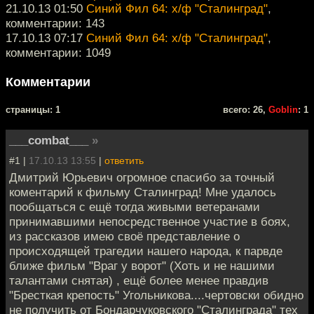
21.10.13 01:50
Синий Фил 64: х/ф "Сталинград"
,
комментарии: 143
17.10.13 07:17
Синий Фил 64: х/ф "Сталинград"
,
комментарии: 1049
Комментарии
cтраницы: 1
всего: 26,
Goblin
: 1
___combat___
»
#1 |
17.10.13 13:55
|
ответить
Дмитрий Юрьевич огромное спасибо за точный
коментарий к фильму Сталинград! Мне удалось
пообщаться с ещё тогда живыми ветеранами
принимавшими непосредственное участие в боях,
из рассказов имею своё представление о
происходящей трагедии нашего народа, к парвде
ближе фильм "Враг у ворот" (Хоть и не нашими
талантами снятая) , ещё более менее правдив
"Бресткая крепость" Угольникова....чертовски обидно
не получить от Бондарчуковского "Сталинграда" тех