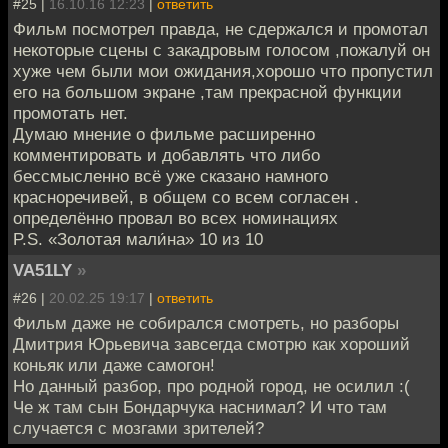
#25 |
16.10.16 12:23
|
ответить
Фильм посмотрел правда, не сдержался и промотал
некоторые сцены с закадровым голосом ,пожалуй он
хуже чем были мои ожидания,хорошо что пропустил
его на большом экране ,там прекрасной функции
промотать нет.
Думаю мнение о фильме расширенно
комментировать и добавлять что либо
бессмысленно всё уже сказано намного
красноречивей, в общем со всем согласен .
определённо провал во всех номинациях
P.S. «Золотая мали́на» 10 из 10
VA51LY
»
#26 |
20.02.25 19:17
|
ответить
Фильм даже не собирался смотреть, но разборы
Дмитрия Юрьевича завсегда смотрю как хороший
коньяк или даже самогон!
Но данный разбор, про родной город, не осилил :(
Че ж там сын Бондарчука наснимал? И что там
случается с мозгами зрителей?