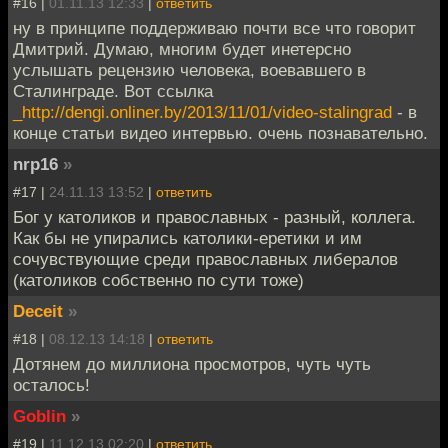
#16 |
01.11.13 12:33
|
ответить
ну в принципе поддерживаю почти все что говорит
Дмитрий. Думаю, многим будет инетерсно
услышать рецензию человека, воевавшего в
Сталинграде. Вот ссылка
_http://dengi.onliner.by/2013/11/01/video-stalingrad
- в
конце статьи видео интервью. очень познавательно.
nrp16
»
#17 |
24.11.13 13:52
|
ответить
Бог у католиков и православных - разный, коллега.
Как бы не упирались католики-еретики и им
сочувствующие среди православных либералов
(католиков собственно по сути тоже)
Deceit
»
#18 |
08.12.13 14:18
|
ответить
Дотянем до миллиона просмотров, чуть чуть
осталось!
Goblin
»
#19 |
11.12.13 02:20
|
ответить