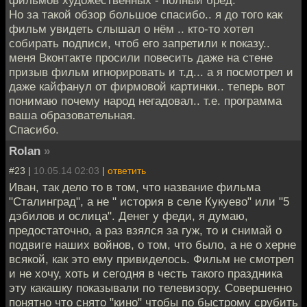
фильмов художественных - полный бред.
Но за такой обзор большое спасибо.. я до того как
фильм увидеть слышал о нём .. кто-то хотел
собирать подписи, чтоб его запретили к показу..
меня Вконтакте просили повесить даже на стене
призыв фильм игнорировать и т.д... а я посмотрел и
даже кайфанул от фирмовой картинки.. теперь вот
понимаю почему народ негадовал.. т.е. программа
ваша образовательная.
Спасибо.
Rolan
»
#23 |
10.05.14 02:03
|
ответить
Иван, так дело то в том, что название фильма
"Сталинград", а не " история в селе Кукуево" или "5
дэбилов и ослица". Денег у феди, я думаю,
предостаточно, а раз взялся за гуж, то и снимай о
подвиге наших войнов, о том, что было, а не о херне
всякой, как это ему привиделось. Фильм не смотрел
и не хочу, хоть и сегодня в честь такого праздника
эту какашку показывали по телевизору. Совершенно
понятно что снято "кино" чтобы по быстрому срубить