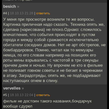
besich
»
#4 |
18.10.13 21:28
|
ответить
У меня при просмотре возникли те же вопросы.
Картинка приличная надо сказать. Техника опять же,
сделана (нарисована) не плохо.Однако: сложилось
впечатление, что события происходят в пустом
города и между собой сражаются исключительно
обитатели соседних домов. Нет не арт обстрелов, не
бомбардировок. Помню, читал как то мемуары
немца, по его словам например на позициях его
роты мины взрывались с частотой в три секунды
причем днем и ночью. Ну впрочем не кто в фильме
не поливает говном советы и не бегает в черенками
в атаку. Заградотряды, опять же, не подбадривают
наступающих огнем в спину.
vervelles
»
#5 |
18.10.13 22:04
|
ответить
фильм не достоин такого названия,бондарчук
вообще сдурел