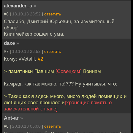
alexander_s
»
#6 |
18.10.13 23:52
|
ответить
Спасибо, Дмитрий Юрьевич, за изумительный
обзор!
Клипмейкер сошел с ума.
daxe
»
#7 |
18.10.13 23:52
|
ответить
Кому: vVetalll,
#2
> памятники Павшим
[Совецким]
Воинам
Камрад, как так можно, то!??? Ну учитывая, что:
> Таких как я здесь много, много людей помнящих и
любящих свое прошлое и
[хранящие память о
замечательной стране]
Ant-ar
»
#8 |
20.10.13 05:00
|
ответить