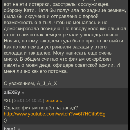
вот на эти истерики, расстрелы сослуживцев,
оборону Кати. Катя бы получила по заднице ремнем,
была бы скручена и отправлена с первой
возможностью в тыл, чтоб не мешалась и не
демаскировала позицию. По поводу колонки-слышал
от него лично как немцев резали у колодца ночью.
Ночью, потому как днем туда было просто не выйти.
Как потом немцы устраивали засады у этого
колодца и так далее. Могу написать еще очень
много. В общем считаю что фильм оскорбляет
память о моем деде, офицере советской армии. И
меня лично как его потомка.
С уважением, A_J_A_X
аlEXEy
»
#21 |
25.01.14 10:31
|
ответить
Однако фильм пошёл на запад?
http://www.youtube.com/watch?v=6I7HCitb9Eg
:)
ivan1
»