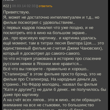
#22 |
08.03.14 02:33
|
ответить
Приветствую.
Я, может не достаточно интеллектуален и т.д., но
фильм посмотрел с удовольствием..
с первых кадров пожалел что уже поздно, и не
посмотреть его в кино на большом экране..
да.. про красивую картинку.. и картинка удалась
ещё момент, там в титрах песня Виктора Цоя.... это
единственный фильм,не считая Джеки Чановских),
который я досмотрел до самого-самого.
то что история упакована в историю про спасение
русским немки в Японии мне нравится...
Всё что вы говорите - правильно и хорошо..
"Сталинград" в этом фильме просто брэнд, это не
фильм про Сталинград. На народные деньги да,
странно.. Но Фёдор молодец.. назвал бы фильм
"Катя и другие")) не дали б денег.. не получилось бы
даже про картинку.
А на счёт всех ляпов.. это ж кино.. если обращать
внимание на все не стыковки, то большинство