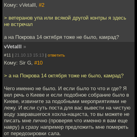
Кому: vVetalll,
#2
> ветеранов упа или всякой другой контры я здесь
не встречал
а на Покрова 14 октября тоже не было, камрад?
vVetalll
»
#11 |
21.10.13 15:13
|
ответить
Кому: Sir G,
#10
> а на Покрова 14 октября тоже не было, камрад?
Чего именно не было. И если было то что и где? Я
вел речь о Киеве и если подобное собрание было в
Киеве, извините за подобными мероприятиями не
лежу. И если суть поста для вас вывести на чистую
воду завравшегося хохла-нациста, то вы можете не
писать мне лично (проверяя что именно я вам еще
навру) а сразу например предложить мне помереть
от передозировки сала.