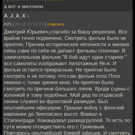
а вот и миллион
A_J_A_X
»
#20 |
20.12.13 14:26
|
ответить
Дмитрий Юрьевич,спасибо за Вашу рецензию. Все
крайне точно подмечено. Смотреть фильм было не
приятно. Причем исторические неточности и мелкие
ляпы сами по себе не делают фильмы плохими. В
замечательном фильме "В бой идут одни старики "
все самолеты изображают пилотажные Як-и. И
фильм остается прекрасным. Не приятно было
смотреть и не потому, что сам фильм плох.Плох
именно с точки зрения кино. Не приятно было
смотреть по причине больших ляпов. Вроде сцены с
колонкой и тому подобных. Мой дед по отцовской
линии служил во фронтовой разведке. Был
опытнейшим офицером. Прошел войну с финской
кампании до Зееловских высот. Воевал в
Сталинграде. Командовал разведгруппой. То есть по
сути можно отождествить его с Громовым.
Повторюсь-опытнейший боевой офицер. И смотреть