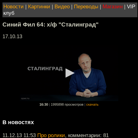
Новости
|
Картинки
|
Видео
|
Переводы
|
Магазин
|
VIP
клуб
Синий Фил 64: х/ф "Сталинград"
17.10.13
16:30
|
1995898 просмотров
|
скачать
В новостях
11.12.13 11:53
Про ролики
, комментарии: 81