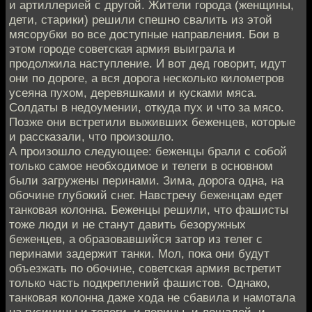
и артиллерией с другой. Жители города (женщины,
дети, старики) решили спешно свалить из этой
мясорубки во все доступные направления. Бои в
этом городе советская армия выиграла и
продолжила наступление. И вот дед говорит, идут
они по дороге, а вся дорога несколько километров
усеяна пухом, деревяшками и кусками мяса.
Солдаты в недоумении, откуда пух и что за мясо.
Позже они встретили выживших беженцев, которые
и рассказали, что произошло.
А произошло следующее: беженцы брали с собой
только самое необходимое и телеги в основном
были загружены перинами. Зима, дорога одна, на
обочине глубокий снег. Навстречу беженцам едет
танковая колонна. Беженцы решили, что фашисты
тоже люди и не станут давить безоружных
беженцев, а образовавшийся затор из телег с
перинами задержит танки. Мол, пока они будут
объезжать по обочине, советская армия встретит
только часть подкреплений фашистов. Однако,
танковая колонна даже хода не сбавила и намотала
на гусиницы и телеги, и перины, и лошадей, и