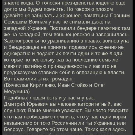
знаете когда. Отголоски президенства ющенко еще
долго мы будем помнить. Но говоря о плохом
давайте не забывать и хорошее, памятники Павшим
Совецким Воинам у нас не снимали даже на
западной Украине. Поставили бендере памятник там
же на западной, тем вонь ющевская и завершилась.
Законопроекты по уравниванию в правах воинов упа
и бендеровцев не приняты подавались конечно не
однократно и подают их почти одни и те же люди
которые по нескольку раз за последние семь лет
меняли патийную принадлежность и как это не
предсказуемо ставили себя в оппозицию к власти.
Вот фамилии этих громадян:
(Вячеслав Кириленко, Иван Стойко и Олег
Медуница)
Подобных людеи есть и у нас и у вас.
Дмитрий Юрьевич вы человек авторитетный, вас
слушают, Ваше мнение уважают. Вы часто говорите
что нам необходимо помнить, что у нас одни корни
независимо от того Россиянин ли ты Украинец или
Белорус. Говорите об этом чаще. Таких как я здесь