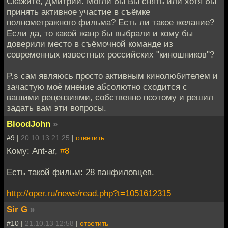
Скажите, Дмитрий. Могли бы Вы снять или хотя бы
принять активное участие в съёмке
полнометражного фильма? Есть ли такое желание?
Если да, то какой жанр бы выбрали и кому бы
доверили место в съёмочной команде из
современных известных российских "киношников"?
P.s сам являюсь просто активным кинолюбителем и
зачастую моё мнение абсолютно сходится с
вашими рецензиями, собственно поэтому и решил
задать вам эти вопросы.
BloodJohn
»
#9 |
20.10.13 21:25
|
ответить
Кому: Ant-ar,
#8
Есть такой фильм: 28 панфиловцев.
http://oper.ru/news/read.php?t=1051612315
Sir G
»
#10 |
21.10.13 12:58
|
ответить