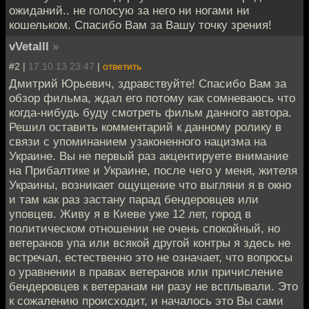
ожиданий.. не голосую за него ни ногами ни
кошельком. Спасибо Вам за Вашу точку зрения!
vVetalll
»
#2 |
17.10.13 23:47
|
ответить
Дмитрий Юрьевич, здравствуйте! Спасибо Вам за
обзор фильма, ждал его потому как сомневаюсь что
когда-нибудь буду смотреть фильм данного автора.
Решил оставить комментарий к данному ролику в
связи с упоминанием узаконенного нацизма на
Украине. Вы не первый раз акцентируете внимание
на Прибалтике и Украине, после чего у меня, жителя
Украины, возникает ощущение что выгляни я в окно
и там как раз застану парад бендеровцев или
уповцев. Живу я в Киеве уже 12 лет, город в
политическом отношении не очень спокойный, но
ветеранов упа или всякой другой контры я здесь не
встречал, естественно это не означает, что вопросы
о уравнении в правах ветеранов или причисление
бендеровцев к ветеранам ни разу не всплывали. Это
к сожалению происходит, и началось это Вы сами