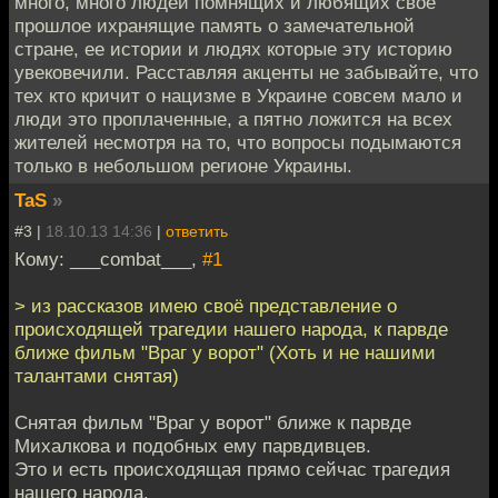
много, много людей помнящих и любящих свое
прошлое ихранящие память о замечательной
стране, ее истории и людях которые эту историю
увековечили. Расставляя акценты не забывайте, что
тех кто кричит о нацизме в Украине совсем мало и
люди это проплаченные, а пятно ложится на всех
жителей несмотря на то, что вопросы подымаются
только в небольшом регионе Украины.
TaS
»
#3 |
18.10.13 14:36
|
ответить
Кому: ___combat___,
#1
> из рассказов имею своё представление о
происходящей трагедии нашего народа, к парвде
ближе фильм "Враг у ворот" (Хоть и не нашими
талантами снятая)
Снятая фильм "Враг у ворот" ближе к парвде
Михалкова и подобных ему парвдивцев.
Это и есть происходящая прямо сейчас трагедия
нашего народа.