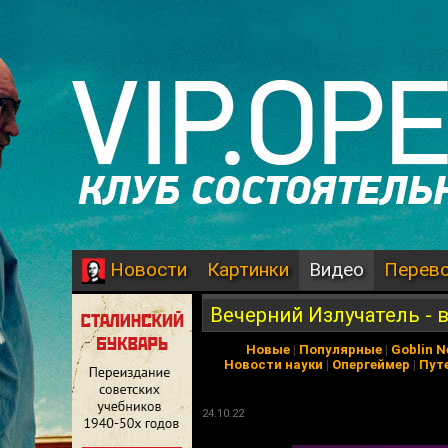
Картинки
Видео
Перев
Новости
Вечерний Излучатель - 
Новые
|
Популярные
|
Goblin 
Новости науки
|
Опергеймер
|
Пут
24.10.22