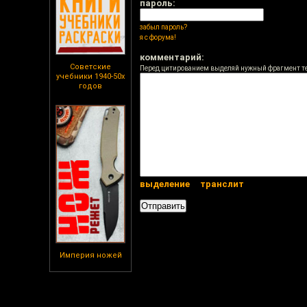
пароль:
забыл пароль?
я с форума!
комментарий:
Советские
Перед цитированием выделяй нужный фрагмент т
учебники 1940-50х
годов
выделение
транслит
Империя ножей