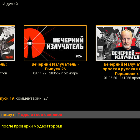
. И думай.
ль:
Вечерний Излучатель -
Вечерний Излуча
Выпуск 26
простая русская 
тров
09.11.22 283562 просмотра
Горшковых
01.03.26 141066 прос
пуск 19
, комментарии: 27
 пишут
|
Поделиться ссылкой
о после проверки модератором!