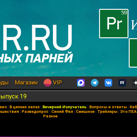
оды
Магазин
VIP
выпуск 19
News
|
В цепких лапах
|
Вечерний Излучатель
|
Вопросы и ответы
|
Каб
ешествия
|
Разведопрос
|
Синий Фил
|
Смешное
|
Трейлеры
|
Это ПЕ
Разное