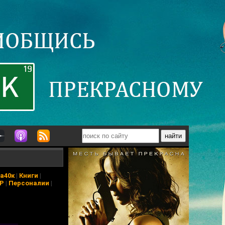
а40к
|
Книги
|
АР
|
Персоналии
|