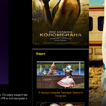
Видео
О предстоящем Турнире Святого
и. Почему нацистам
Георгия
 РФ и поговорим о