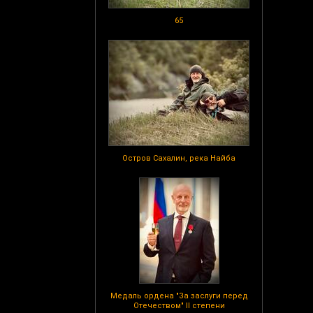
65
Остров Сахалин, река Найба
Медаль ордена "За заслуги перед
Отечеством" II степени